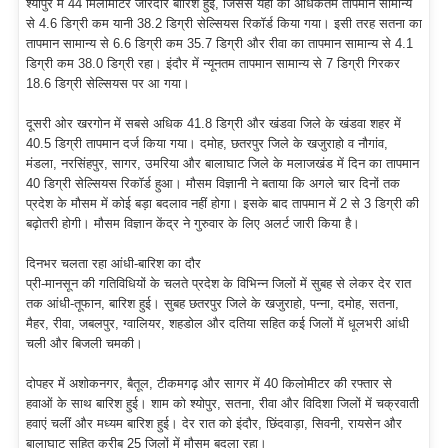
श्योपुर में 44 मिलीमीटर जोरदार बारिश हुई, जिससे यहां का अधिकतम तापमान सामान्य
से 4.6 डिग्री कम यानी 38.2 डिग्री सेल्सियस रिकॉर्ड किया गया। इसी तरह सतना का
तापमान सामान्य से 6.6 डिग्री कम 35.7 डिग्री और रीवा का तापमान सामान्य से 4.1
डिग्री कम 38.0 डिग्री रहा। इंदौर में न्यूनतम तापमान सामान्य से 7 डिग्री गिरकर
18.6 डिग्री सेल्सियस पर आ गया।
दूसरी ओर खरगोन में सबसे अधिक 41.8 डिग्री और खंडवा जिले के खंडवा शहर में
40.5 डिग्री तापमान दर्ज किया गया। दमोह, छतरपुर जिले के खजुराहो व नौगांव,
मंडला, नरसिंहपुर, सागर, उमरिया और बालाघाट जिले के मलाजखंड में दिन का तापमान
40 डिग्री सेल्सियस रिकॉर्ड हुआ। मौसम विज्ञानी ने बताया कि अगले चार दिनों तक
प्रदेश के मौसम में कोई बड़ा बदलाव नहीं होगा। इसके बाद तापमान में 2 से 3 डिग्री की
बढ़ोतरी होगी। मौसम विज्ञान केंद्र ने गुरुवार के लिए अलर्ट जारी किया है।
दिनभर चलता रहा आंधी-बारिश का दौर
प्री-मानसून की गतिविधियों के चलते प्रदेश के विभिन्न जिलों में सुबह से लेकर देर रात
तक आंधी-तूफान, बारिश हुई। सुबह छतरपुर जिले के खजुराहो, पन्ना, दमोह, सतना,
मैहर, रीवा, जबलपुर, ग्वालियर, शहडोल और दतिया सहित कई जिलों में धूलभरी आंधी
चली और बिजली चमकी।
दोपहर में अशोकनगर, बैतूल, टीकमगढ़ और सागर में 40 किलोमीटर की रफ्तार से
हवाओं के साथ बारिश हुई। शाम को श्योपुर, सतना, रीवा और विदिशा जिलों में चक्रवाती
हवाएं चलीं और मध्यम बारिश हुई। देर रात को इंदौर, छिंदवाड़ा, सिवनी, रायसेन और
बालाघाट सहित करीब 25 जिलों में मौसम बदला रहा।