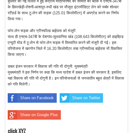
बुधवार को नई दिल्ली में हुई केंद्रीय मंत्रिपरिषद की समिति की बैठक में एनएच-347बी
के हिवरखेड़ी-रोशनी-आशापुर-रुधी खंड पर मौजूदा इंटरमीडिएट लेन को पक्के शोल्डर
स्टैंडर्ड के साथ टू-लेन की सड़क (125.01 किलोमीटर) में अपग्रेड करने का निर्णय
लिया गया।
फोर-लेन सड़क और ग्रीनफील्ड बाईपास को मंजूरी
साथ ही एनएच-347बी के देशगांव-जुलवानिया खंड (108.643 किलोमीटर) को हाइब्रिड
एन्युटी मोड में टू-लेन से फोर-लेन सड़क में विस्तारित करने की मंजूरी दी गई। इस
परियोजना में खरगोन जिले में 16.20 किलोमीटर लंबा ग्रीनफील्ड बाईपास भी विकसित
किया जाएगा।
डबल इंजन सरकार में विकास की गति भी दोगुनी: मुख्यमंत्री
मुख्यमंत्री ने इस निर्णय पर कहा कि मध्य प्रदेश में डबल इंजन की सरकार है, इसलिए
यहां विकास की गति भी दोगुनी है। इन परियोजनाओं से जनजातीय बहुल क्षेत्रों में विकास
को गति मिलेगी।
Share on Facebook
Share on Twitter
Share on Google Plus
click XYZ