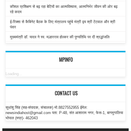
कौशल प्रशिक्षण से बढ़ रहा बेटियों का आत्मविश्वास, आत्मनिर्भर जीवन की ओर बढ़
रहे कदम
ई-रिक्शा से कैबिनेट बैठक के लिए मंत्रालय पहुंचे मंत्री द्वय श्री टेटवाल और श्री
पंवार
मुख्यमंत्री डॉ. यादव ने स्व. मल्हारराव होल्कर की पुण्यतिथि पर दी श्रद्धांजलि
MPINFO
Loading...
CONTACT US
सुधांशु सिंह (सह-संपादक, संचालक) मो.8827552955 ईमेल:
newsindiahost@gmail.com पता: P-48, संत आशाराम नगर, फेस-1, बागमुगालिया
भोपाल (मप्र)- 462043