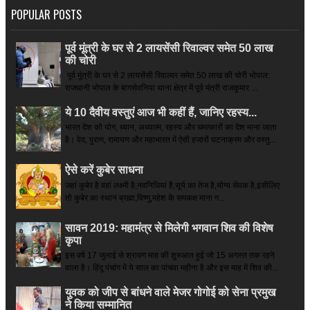
POPULAR POSTS
पूर्व मूंत्री के घर से 2 लायसेंसी रिवाल्वर समेत 50 लाख
की चोरी
पूर्व मूंत्री के घर से 2 लायसेंसी रिवाल्वर समेत 50 लाख की चोरी भोपाल:
राजधानी भोपाल के बागसेवनिया थाना क्षेत्र में पूर्व मंत्री राजकुमार ...
ये 10 दैवीय वस्तुएं आज भी कहीं हैं, जानिए रहस्य...
भारत देश को योग, ध्यान, अध्यात्म, रहस्य और चमत्कारों का देश माना जाता
है। वेद, पुराण, रामायण और महाभारत में ऐसी हजारों घटनाक्रम और वस्तु...
ऐसे करें कुबेर साधना
जहां कुबेर है­ वहां लक्ष्मी है,नवनिधियां हैं,सूर्य का तेज है,योग्य सेवक है,इसीलिए
तो कुबेर का स्थान ब्रह्मा,विष्णु,महेश के समकक्ष माना ग...
सावन 2019: महामंत्र से मिलेगी भगवान शिव की विशेष
कृपा
इस वर्ष 17 जुलाई से श्रावण माह की शुरुआत हुई जो 15 अगस्त तक रहने
वाला है। हिंदू पंचांग में ये साल का पांचवा महीना है और इस माह में शिव की...
युवक को जीप से बांधने वाले मेजर गोगोई को सेना प्रमुख
ने किया सम्‍मानित