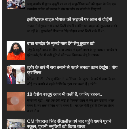
जम्मू-कश्मीर में चुनाव ड्यूटी पर जा रहे अद्धसैनिक बलों की सुरक्षा के लिए एक
स्थानीय व्यक्ति को कवच के तौर पर जीप पर बांधने के लिए चर्चा ...
इलेक्ट्रिक बाइक भोपाल की सड़कों पर आज से दौड़ेंगी
राजधानी में गुरुवार से स्मार्ट सिटी कंपनी इलेक्ट्रिक बाइक की शुरुआत करने
जा रही है। मुख्यमंत्री शिवराज सिंह चौहान स्मार्ट सिटी पार्क में 75 ...
बाबा रामदेव के नुस्खे मात देंगे डेंगू बुखार को
डेंगू के बढ़ते कहर के बीच बाबा रामदेव ने इससे बचने के गुर बताए। रामदेव ने
प्रेस कांफ्रेंस में जड़ी बूटियों और फल दिखाकर डेंगू के उपचार...
ट्रंप के बारे में राय बनाने से पहले उनका काम देखूंगा : पोप
फ्रांसिस
वेटिकन सिटी: पोप फ्रांसिस ने अमेरिका के ट्रंप के बारे में कहा कि वह
कोई राय बनाने से पहले देखेंगे कि ट्रंप क्या करते हैं। स्पेनि...
10 दैवीय वस्तुएं आज भी कहीं हैं, जानिए रहस्य..
संजीवनी बूटी : यह एक ऐसी जड़ी है जिसको खाने से जब तक उसका असर
रहता है, तब तक व्यक्ति गायब रहता है। यह एक ऐसी बूटी है जिसका सेवन
करने से व...
CM शिवराज सिंह सैंतालीस वर्ष बाद पहुँचे अपने पुराने
स्कूल, पुरानी स्मृतियों को किया ताजा