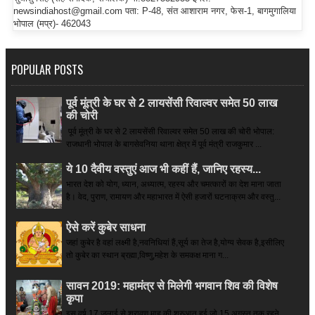
newsindiahost@gmail.com पता: P-48, संत आशाराम नगर, फेस-1, बागमुगालिया
भोपाल (मप्र)- 462043
POPULAR POSTS
पूर्व मूंत्री के घर से 2 लायसेंसी रिवाल्वर समेत 50 लाख
की चोरी
पूर्व मूंत्री के घर से 2 लायसेंसी रिवाल्वर समेत 50 लाख की चोरी भोपाल:
राजधानी भोपाल के बागसेवनिया थाना क्षेत्र में पूर्व मंत्री राजकुमार ...
ये 10 दैवीय वस्तुएं आज भी कहीं हैं, जानिए रहस्य...
भारत देश को योग, ध्यान, अध्यात्म, रहस्य और चमत्कारों का देश माना जाता
है। वेद, पुराण, रामायण और महाभारत में ऐसी हजारों घटनाक्रम और वस्तु...
ऐसे करें कुबेर साधना
जहां कुबेर है­ वहां लक्ष्मी है,नवनिधियां हैं,सूर्य का तेज है,योग्य सेवक है,इसीलिए
तो कुबेर का स्थान ब्रह्मा,विष्णु,महेश के समकक्ष माना ग...
सावन 2019: महामंत्र से मिलेगी भगवान शिव की विशेष
कृपा
इस वर्ष 17 जुलाई से श्रावण माह की शुरुआत हुई जो 15 अगस्त तक रहने