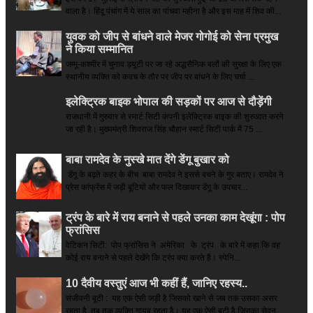
वाला है। हिंदू पंचांग में ये साल का पांचवा महीना है और इस माह में शिव की...
युवक को जीप से बांधने वाले मेजर गोगोई को सेना प्रमुख
ने किया सम्‍मानित
जम्मू-कश्मीर में चुनाव ड्यूटी पर जा रहे अद्धसैनिक बलों की सुरक्षा के लिए एक
स्थानीय व्यक्ति को कवच के तौर पर जीप पर बांधने के लिए चर्चा ...
इलेक्ट्रिक बाइक भोपाल की सड़कों पर आज से दौड़ेंगी
राजधानी में गुरुवार से स्मार्ट सिटी कंपनी इलेक्ट्रिक बाइक की शुरुआत करने
जा रही है। मुख्यमंत्री शिवराज सिंह चौहान स्मार्ट सिटी पार्क में 75 ...
बाबा रामदेव के नुस्खे मात देंगे डेंगू बुखार को
डेंगू के बढ़ते कहर के बीच बाबा रामदेव ने इससे बचने के गुर बताए। रामदेव ने
प्रेस कांफ्रेंस में जड़ी बूटियों और फल दिखाकर डेंगू के उपचार...
ट्रंप के बारे में राय बनाने से पहले उनका काम देखूंगा : पोप
फ्रांसिस
वेटिकन सिटी: पोप फ्रांसिस ने अमेरिका के ट्रंप के बारे में कहा कि वह
कोई राय बनाने से पहले देखेंगे कि ट्रंप क्या करते हैं। स्पेनि...
10 दैवीय वस्तुएं आज भी कहीं हैं, जानिए रहस्य..
संजीवनी बूटी : यह एक ऐसी जड़ी है जिसको खाने से जब तक उसका असर
रहता है, तब तक व्यक्ति गायब रहता है। यह एक ऐसी बूटी है जिसका सेवन