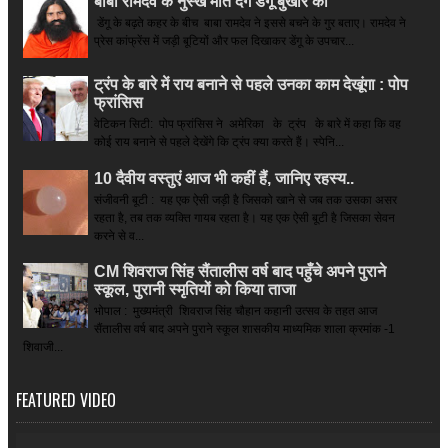
बाबा रामदेव के नुस्खे मात देंगे डेंगू बुखार को
डेंगू के बढ़ते कहर के बीच बाबा रामदेव ने इससे बचने के गुर बताए। रामदेव ने
प्रेस कांफ्रेंस में जड़ी बूटियों और फल दिखाकर डेंगू के उपचार...
ट्रंप के बारे में राय बनाने से पहले उनका काम देखूंगा : पोप
फ्रांसिस
वेटिकन सिटी: पोप फ्रांसिस ने अमेरिका के ट्रंप के बारे में कहा कि वह
कोई राय बनाने से पहले देखेंगे कि ट्रंप क्या करते हैं। स्पेनि...
10 दैवीय वस्तुएं आज भी कहीं हैं, जानिए रहस्य..
संजीवनी बूटी : यह एक ऐसी जड़ी है जिसको खाने से जब तक उसका असर
रहता है, तब तक व्यक्ति गायब रहता है। यह एक ऐसी बूटी है जिसका सेवन
करने से व...
CM शिवराज सिंह सैंतालीस वर्ष बाद पहुँचे अपने पुराने
स्कूल, पुरानी स्मृतियों को किया ताजा
भोपाल : मुख्यमंत्री शिवराज सिंह चौहान कहानी उत्सव के तहत आज
सैंतालीस वर्ष बाद अपने पुराने स्कूल शासकीय माध्यमिक शाला क्रमांक -1
शिवाजी...
FEATURED VIDEO