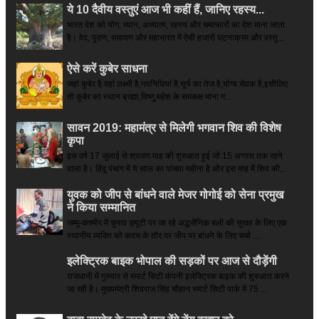
ये 10 दैवीय वस्तुएं आज भी कहीं हैं, जानिए रहस्य...
भारत देश को योग, ध्यान, अध्यात्म, रहस्य और चमत्कारों का देश माना जाता
है। वेद, पुराण, रामायण और महाभारत में ऐसी हजारों घटनाक्रम और वस्तु...
ऐसे करें कुबेर साधना
जहां कुबेर है­ वहां लक्ष्मी है,नवनिधियां हैं,सूर्य का तेज है,योग्य सेवक है,इसीलिए
तो कुबेर का स्थान ब्रह्मा,विष्णु,महेश के समकक्ष माना ग...
सावन 2019: महामंत्र से मिलेगी भगवान शिव की विशेष
कृपा
इस वर्ष 17 जुलाई से श्रावण माह की शुरुआत हुई जो 15 अगस्त तक रहने
वाला है। हिंदू पंचांग में ये साल का पांचवा महीना है और इस माह में शिव की...
युवक को जीप से बांधने वाले मेजर गोगोई को सेना प्रमुख
ने किया सम्‍मानित
जम्मू-कश्मीर में चुनाव ड्यूटी पर जा रहे अद्धसैनिक बलों की सुरक्षा के लिए एक
स्थानीय व्यक्ति को कवच के तौर पर जीप पर बांधने के लिए चर्चा ...
इलेक्ट्रिक बाइक भोपाल की सड़कों पर आज से दौड़ेंगी
राजधानी में गुरुवार से स्मार्ट सिटी कंपनी इलेक्ट्रिक बाइक की शुरुआत करने
जा रही है। मुख्यमंत्री शिवराज सिंह चौहान स्मार्ट सिटी पार्क में 75 ...