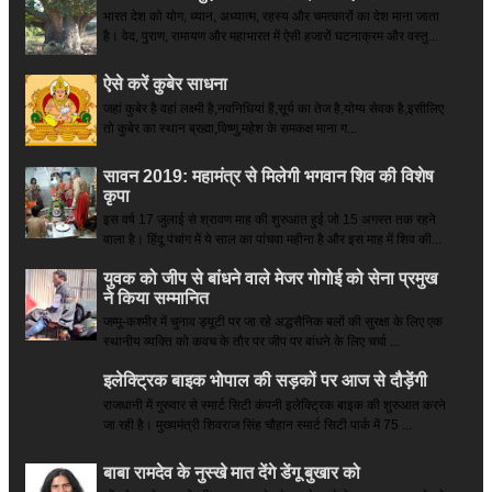
भारत देश को योग, ध्यान, अध्यात्म, रहस्य और चमत्कारों का देश माना जाता
है। वेद, पुराण, रामायण और महाभारत में ऐसी हजारों घटनाक्रम और वस्तु...
ऐसे करें कुबेर साधना
जहां कुबेर है­ वहां लक्ष्मी है,नवनिधियां हैं,सूर्य का तेज है,योग्य सेवक है,इसीलिए
तो कुबेर का स्थान ब्रह्मा,विष्णु,महेश के समकक्ष माना ग...
सावन 2019: महामंत्र से मिलेगी भगवान शिव की विशेष
कृपा
इस वर्ष 17 जुलाई से श्रावण माह की शुरुआत हुई जो 15 अगस्त तक रहने
वाला है। हिंदू पंचांग में ये साल का पांचवा महीना है और इस माह में शिव की...
युवक को जीप से बांधने वाले मेजर गोगोई को सेना प्रमुख
ने किया सम्‍मानित
जम्मू-कश्मीर में चुनाव ड्यूटी पर जा रहे अद्धसैनिक बलों की सुरक्षा के लिए एक
स्थानीय व्यक्ति को कवच के तौर पर जीप पर बांधने के लिए चर्चा ...
इलेक्ट्रिक बाइक भोपाल की सड़कों पर आज से दौड़ेंगी
राजधानी में गुरुवार से स्मार्ट सिटी कंपनी इलेक्ट्रिक बाइक की शुरुआत करने
जा रही है। मुख्यमंत्री शिवराज सिंह चौहान स्मार्ट सिटी पार्क में 75 ...
बाबा रामदेव के नुस्खे मात देंगे डेंगू बुखार को