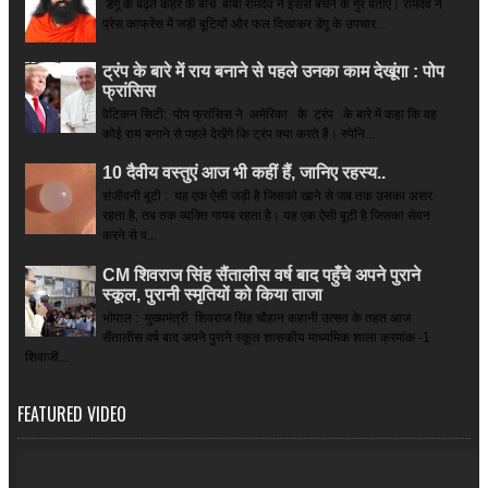
डेंगू के बढ़ते कहर के बीच बाबा रामदेव ने इससे बचने के गुर बताए। रामदेव ने
प्रेस कांफ्रेंस में जड़ी बूटियों और फल दिखाकर डेंगू के उपचार...
ट्रंप के बारे में राय बनाने से पहले उनका काम देखूंगा : पोप
फ्रांसिस
वेटिकन सिटी: पोप फ्रांसिस ने अमेरिका के ट्रंप के बारे में कहा कि वह
कोई राय बनाने से पहले देखेंगे कि ट्रंप क्या करते हैं। स्पेनि...
10 दैवीय वस्तुएं आज भी कहीं हैं, जानिए रहस्य..
संजीवनी बूटी : यह एक ऐसी जड़ी है जिसको खाने से जब तक उसका असर
रहता है, तब तक व्यक्ति गायब रहता है। यह एक ऐसी बूटी है जिसका सेवन
करने से व...
CM शिवराज सिंह सैंतालीस वर्ष बाद पहुँचे अपने पुराने
स्कूल, पुरानी स्मृतियों को किया ताजा
भोपाल : मुख्यमंत्री शिवराज सिंह चौहान कहानी उत्सव के तहत आज
सैंतालीस वर्ष बाद अपने पुराने स्कूल शासकीय माध्यमिक शाला क्रमांक -1
शिवाजी...
FEATURED VIDEO