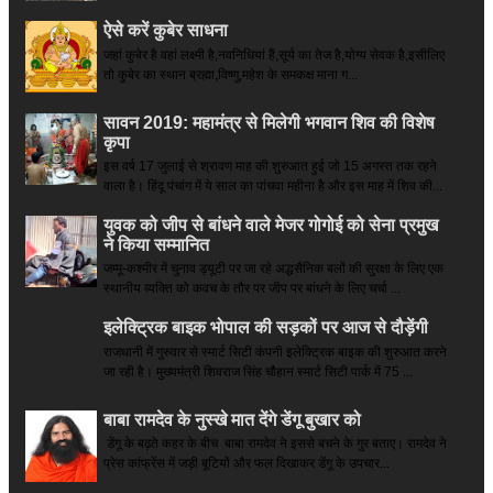
ऐसे करें कुबेर साधना
जहां कुबेर है­ वहां लक्ष्मी है,नवनिधियां हैं,सूर्य का तेज है,योग्य सेवक है,इसीलिए
तो कुबेर का स्थान ब्रह्मा,विष्णु,महेश के समकक्ष माना ग...
सावन 2019: महामंत्र से मिलेगी भगवान शिव की विशेष
कृपा
इस वर्ष 17 जुलाई से श्रावण माह की शुरुआत हुई जो 15 अगस्त तक रहने
वाला है। हिंदू पंचांग में ये साल का पांचवा महीना है और इस माह में शिव की...
युवक को जीप से बांधने वाले मेजर गोगोई को सेना प्रमुख
ने किया सम्‍मानित
जम्मू-कश्मीर में चुनाव ड्यूटी पर जा रहे अद्धसैनिक बलों की सुरक्षा के लिए एक
स्थानीय व्यक्ति को कवच के तौर पर जीप पर बांधने के लिए चर्चा ...
इलेक्ट्रिक बाइक भोपाल की सड़कों पर आज से दौड़ेंगी
राजधानी में गुरुवार से स्मार्ट सिटी कंपनी इलेक्ट्रिक बाइक की शुरुआत करने
जा रही है। मुख्यमंत्री शिवराज सिंह चौहान स्मार्ट सिटी पार्क में 75 ...
बाबा रामदेव के नुस्खे मात देंगे डेंगू बुखार को
डेंगू के बढ़ते कहर के बीच बाबा रामदेव ने इससे बचने के गुर बताए। रामदेव ने
प्रेस कांफ्रेंस में जड़ी बूटियों और फल दिखाकर डेंगू के उपचार...