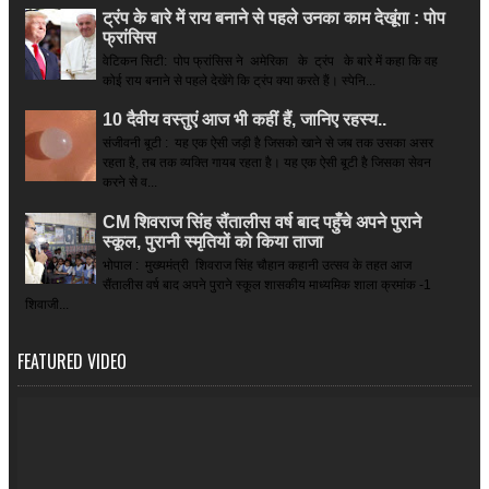
ट्रंप के बारे में राय बनाने से पहले उनका काम देखूंगा : पोप
फ्रांसिस
वेटिकन सिटी: पोप फ्रांसिस ने अमेरिका के ट्रंप के बारे में कहा कि वह
कोई राय बनाने से पहले देखेंगे कि ट्रंप क्या करते हैं। स्पेनि...
10 दैवीय वस्तुएं आज भी कहीं हैं, जानिए रहस्य..
संजीवनी बूटी : यह एक ऐसी जड़ी है जिसको खाने से जब तक उसका असर
रहता है, तब तक व्यक्ति गायब रहता है। यह एक ऐसी बूटी है जिसका सेवन
करने से व...
CM शिवराज सिंह सैंतालीस वर्ष बाद पहुँचे अपने पुराने
स्कूल, पुरानी स्मृतियों को किया ताजा
भोपाल : मुख्यमंत्री शिवराज सिंह चौहान कहानी उत्सव के तहत आज
सैंतालीस वर्ष बाद अपने पुराने स्कूल शासकीय माध्यमिक शाला क्रमांक -1
शिवाजी...
FEATURED VIDEO