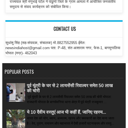
राज्यपाल श्री मंगुभाई पटेल ने पांढुर्णा जिले के ग्राम आमला में आयोजित जनजातीय
समुदाय से संवाद कार्यक्रम को संबोधित किया।
CONTACT US
सुधांशु सिंह (सह-संपादक, संचालक) मो.8827552955 ईमेल:
newsindiahost@gmail.com पता: P-48, संत आशाराम नगर, फेस-1, बागमुगालिया
भोपाल (मप्र)- 462043
POPULAR POSTS
पूर्व मूंत्री के घर से 2 लायसेंसी रिवाल्वर समेत 50 लाख
की चोरी
पूर्व मूंत्री के घर से 2 लायसेंसी रिवाल्वर समेत 50 लाख की चोरी भोपाल:
राजधानी भोपाल के बागसेवनिया थाना क्षेत्र में पूर्व मंत्री राजकुमार ...
ये 10 दैवीय वस्तुएं आज भी कहीं हैं, जानिए रहस्य...
भारत देश को योग, ध्यान, अध्यात्म, रहस्य और चमत्कारों का देश माना जाता
है। वेद, पुराण, रामायण और महाभारत में ऐसी हजारों घटनाक्रम और वस्तु...