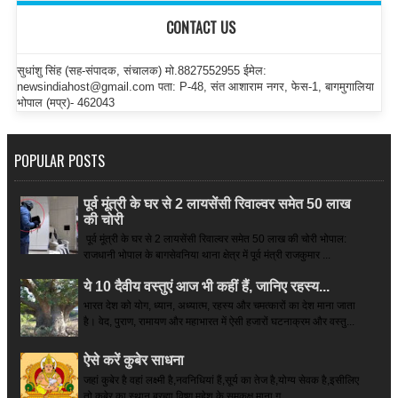
CONTACT US
सुधांशु सिंह (सह-संपादक, संचालक) मो.8827552955 ईमेल:
newsindiahost@gmail.com पता: P-48, संत आशाराम नगर, फेस-1, बागमुगालिया
भोपाल (मप्र)- 462043
POPULAR POSTS
पूर्व मूंत्री के घर से 2 लायसेंसी रिवाल्वर समेत 50 लाख
की चोरी
पूर्व मूंत्री के घर से 2 लायसेंसी रिवाल्वर समेत 50 लाख की चोरी भोपाल:
राजधानी भोपाल के बागसेवनिया थाना क्षेत्र में पूर्व मंत्री राजकुमार ...
ये 10 दैवीय वस्तुएं आज भी कहीं हैं, जानिए रहस्य...
भारत देश को योग, ध्यान, अध्यात्म, रहस्य और चमत्कारों का देश माना जाता
है। वेद, पुराण, रामायण और महाभारत में ऐसी हजारों घटनाक्रम और वस्तु...
ऐसे करें कुबेर साधना
जहां कुबेर है­ वहां लक्ष्मी है,नवनिधियां हैं,सूर्य का तेज है,योग्य सेवक है,इसीलिए
तो कुबेर का स्थान ब्रह्मा,विष्णु,महेश के समकक्ष माना ग...