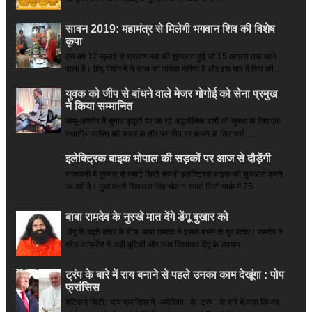
सावन 2019: महामंत्र से मिलेगी भगवान शिव की विशेष
कृपा
इस वर्ष 17 जुलाई से श्रावण माह की शुरुआत हुई जो 15 अगस्त तक रहने
वाला है। हिंदू पंचांग में ये साल का पांचवा महीना है और इस माह में शिव की...
युवक को जीप से बांधने वाले मेजर गोगोई को सेना प्रमुख
ने किया सम्‍मानित
जम्मू-कश्मीर में चुनाव ड्यूटी पर जा रहे अद्धसैनिक बलों की सुरक्षा के लिए एक
स्थानीय व्यक्ति को कवच के तौर पर जीप पर बांधने के लिए चर्चा ...
इलेक्ट्रिक बाइक भोपाल की सड़कों पर आज से दौड़ेंगी
राजधानी में गुरुवार से स्मार्ट सिटी कंपनी इलेक्ट्रिक बाइक की शुरुआत करने
जा रही है। मुख्यमंत्री शिवराज सिंह चौहान स्मार्ट सिटी पार्क में 75 ...
बाबा रामदेव के नुस्खे मात देंगे डेंगू बुखार को
डेंगू के बढ़ते कहर के बीच बाबा रामदेव ने इससे बचने के गुर बताए। रामदेव ने
प्रेस कांफ्रेंस में जड़ी बूटियों और फल दिखाकर डेंगू के उपचार...
ट्रंप के बारे में राय बनाने से पहले उनका काम देखूंगा : पोप
फ्रांसिस
वेटिकन सिटी: पोप फ्रांसिस ने अमेरिका के ट्रंप के बारे में कहा कि वह