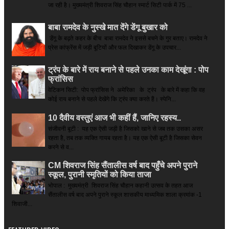
जा रही है। मुख्यमंत्री शिवराज सिंह चौहान स्मार्ट सिटी पार्क में 75 ...
बाबा रामदेव के नुस्खे मात देंगे डेंगू बुखार को
डेंगू के बढ़ते कहर के बीच बाबा रामदेव ने इससे बचने के गुर बताए। रामदेव ने
प्रेस कांफ्रेंस में जड़ी बूटियों और फल दिखाकर डेंगू के उपचार...
ट्रंप के बारे में राय बनाने से पहले उनका काम देखूंगा : पोप
फ्रांसिस
वेटिकन सिटी: पोप फ्रांसिस ने अमेरिका के ट्रंप के बारे में कहा कि वह
कोई राय बनाने से पहले देखेंगे कि ट्रंप क्या करते हैं। स्पेनि...
10 दैवीय वस्तुएं आज भी कहीं हैं, जानिए रहस्य..
संजीवनी बूटी : यह एक ऐसी जड़ी है जिसको खाने से जब तक उसका असर
रहता है, तब तक व्यक्ति गायब रहता है। यह एक ऐसी बूटी है जिसका सेवन
करने से व...
CM शिवराज सिंह सैंतालीस वर्ष बाद पहुँचे अपने पुराने
स्कूल, पुरानी स्मृतियों को किया ताजा
भोपाल : मुख्यमंत्री शिवराज सिंह चौहान कहानी उत्सव के तहत आज
सैंतालीस वर्ष बाद अपने पुराने स्कूल शासकीय माध्यमिक शाला क्रमांक -1
शिवाजी...