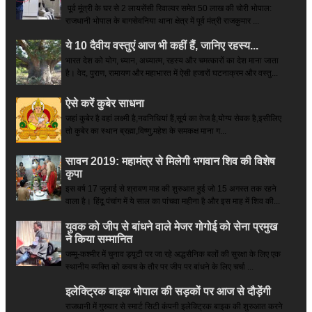
पूर्व मूंत्री के घर से 2 लायसेंसी रिवाल्वर समेत 50 लाख की चोरी भोपाल:
राजधानी भोपाल के बागसेवनिया थाना क्षेत्र में पूर्व मंत्री राजकुमार ...
ये 10 दैवीय वस्तुएं आज भी कहीं हैं, जानिए रहस्य...
भारत देश को योग, ध्यान, अध्यात्म, रहस्य और चमत्कारों का देश माना जाता
है। वेद, पुराण, रामायण और महाभारत में ऐसी हजारों घटनाक्रम और वस्तु...
ऐसे करें कुबेर साधना
जहां कुबेर है­ वहां लक्ष्मी है,नवनिधियां हैं,सूर्य का तेज है,योग्य सेवक है,इसीलिए
तो कुबेर का स्थान ब्रह्मा,विष्णु,महेश के समकक्ष माना ग...
सावन 2019: महामंत्र से मिलेगी भगवान शिव की विशेष
कृपा
इस वर्ष 17 जुलाई से श्रावण माह की शुरुआत हुई जो 15 अगस्त तक रहने
वाला है। हिंदू पंचांग में ये साल का पांचवा महीना है और इस माह में शिव की...
युवक को जीप से बांधने वाले मेजर गोगोई को सेना प्रमुख
ने किया सम्‍मानित
जम्मू-कश्मीर में चुनाव ड्यूटी पर जा रहे अद्धसैनिक बलों की सुरक्षा के लिए एक
स्थानीय व्यक्ति को कवच के तौर पर जीप पर बांधने के लिए चर्चा ...
इलेक्ट्रिक बाइक भोपाल की सड़कों पर आज से दौड़ेंगी
राजधानी में गुरुवार से स्मार्ट सिटी कंपनी इलेक्ट्रिक बाइक की शुरुआत करने