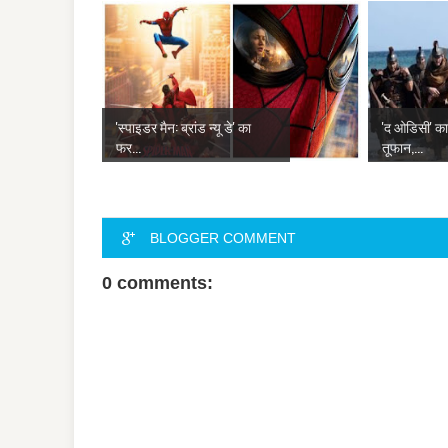
'स्पाइडर मैन: ब्रांड न्यू डे' का
'द ओडिसी' क
फर...
तूफान,...
BLOGGER COMMENT
0 comments: