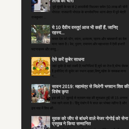
लाख की चोरी
पूर्व मूंत्री के घर से 2 लायसेंसी रिवाल्वर समेत 50 लाख की चोरी
भोपाल: राजधानी भोपाल के बागसेवनिया थाना क्षेत्र में पूर्व मंत्री
राजकुमार ...
ये 10 दैवीय वस्तुएं आज भी कहीं हैं, जानिए
रहस्य...
भारत देश को योग, ध्यान, अध्यात्म, रहस्य और चमत्कारों का देश
माना जाता है। वेद, पुराण, रामायण और महाभारत में ऐसी हजारों
घटनाक्रम और वस्तु...
ऐसे करें कुबेर साधना
जहां कुबेर है­ वहां लक्ष्मी है,नवनिधियां हैं,सूर्य का तेज है,योग्य सेवक
है,इसीलिए तो कुबेर का स्थान ब्रह्मा,विष्णु,महेश के समकक्ष माना
ग...
सावन 2019: महामंत्र से मिलेगी भगवान शिव की
विशेष कृपा
इस वर्ष 17 जुलाई से श्रावण माह की शुरुआत हुई जो 15 अगस्त
तक रहने वाला है। हिंदू पंचांग में ये साल का पांचवा महीना है और
इस माह में शिव की...
युवक को जीप से बांधने वाले मेजर गोगोई को सेना
प्रमुख ने किया सम्‍मानित