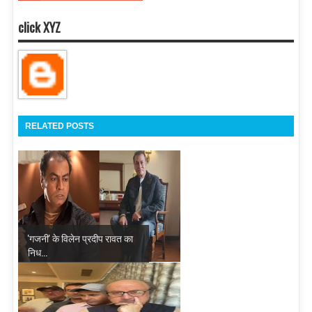
click XYZ
RELATED POSTS
'गजनी' के विलेन प्रदीप रावत का
निध...