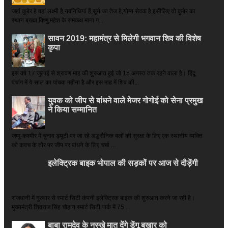
जहां कुबेर है­ वहां लक्ष्मी है,नवनिधियां हैं,सूर्य का तेज है,योग्य सेवक है,इसीलिए तो कुबेर का
स्थान ब्रह्मा,विष्णु,महेश के समकक्ष माना ग...
सावन 2019: महामंत्र से मिलेगी भगवान शिव की विशेष
कृपा
इस वर्ष 17 जुलाई से श्रावण माह की शुरुआत हुई जो 15 अगस्त तक रहने वाला है। हिंदू
पंचांग में ये साल का पांचवा महीना है और इस माह में शिव की...
युवक को जीप से बांधने वाले मेजर गोगोई को सेना प्रमुख
ने किया सम्‍मानित
जम्मू-कश्मीर में चुनाव ड्यूटी पर जा रहे अद्धसैनिक बलों की सुरक्षा के लिए एक स्थानीय व्यक्ति
को कवच के तौर पर जीप पर बांधने के लिए चर्चा ...
इलेक्ट्रिक बाइक भोपाल की सड़कों पर आज से दौड़ेंगी
राजधानी में गुरुवार से स्मार्ट सिटी कंपनी इलेक्ट्रिक बाइक की शुरुआत करने जा रही है।
मुख्यमंत्री शिवराज सिंह चौहान स्मार्ट सिटी पार्क में 75 ...
बाबा रामदेव के नुस्खे मात देंगे डेंगू बुखार को