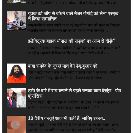
वाला है। हिंदू पंचांग में ये साल का पांचवा महीना है और इस माह में शिव की...
युवक को जीप से बांधने वाले मेजर गोगोई को सेना प्रमुख
ने किया सम्‍मानित
जम्मू-कश्मीर में चुनाव ड्यूटी पर जा रहे अद्धसैनिक बलों की सुरक्षा के लिए एक
स्थानीय व्यक्ति को कवच के तौर पर जीप पर बांधने के लिए चर्चा ...
इलेक्ट्रिक बाइक भोपाल की सड़कों पर आज से दौड़ेंगी
राजधानी में गुरुवार से स्मार्ट सिटी कंपनी इलेक्ट्रिक बाइक की शुरुआत करने
जा रही है। मुख्यमंत्री शिवराज सिंह चौहान स्मार्ट सिटी पार्क में 75 ...
बाबा रामदेव के नुस्खे मात देंगे डेंगू बुखार को
डेंगू के बढ़ते कहर के बीच बाबा रामदेव ने इससे बचने के गुर बताए। रामदेव ने
प्रेस कांफ्रेंस में जड़ी बूटियों और फल दिखाकर डेंगू के उपचार...
ट्रंप के बारे में राय बनाने से पहले उनका काम देखूंगा : पोप
फ्रांसिस
वेटिकन सिटी: पोप फ्रांसिस ने अमेरिका के ट्रंप के बारे में कहा कि वह
कोई राय बनाने से पहले देखेंगे कि ट्रंप क्या करते हैं। स्पेनि...
10 दैवीय वस्तुएं आज भी कहीं हैं, जानिए रहस्य..
संजीवनी बूटी : यह एक ऐसी जड़ी है जिसको खाने से जब तक उसका असर
रहता है, तब तक व्यक्ति गायब रहता है। यह एक ऐसी बूटी है जिसका सेवन