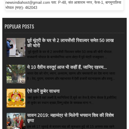
newsindiahost@gmail.com पता: P-48, संत आशाराम नगर, फेस-1, बागमुगालिया
भोपाल (मप्र)- 462043
POPULAR POSTS
पूर्व मूंत्री के घर से 2 लायसेंसी रिवाल्वर समेत 50 लाख
की चोरी
पूर्व मूंत्री के घर से 2 लायसेंसी रिवाल्वर समेत 50 लाख की चोरी भोपाल:
राजधानी भोपाल के बागसेवनिया थाना क्षेत्र में पूर्व मंत्री राजकुमार ...
ये 10 दैवीय वस्तुएं आज भी कहीं हैं, जानिए रहस्य...
भारत देश को योग, ध्यान, अध्यात्म, रहस्य और चमत्कारों का देश माना जाता
है। वेद, पुराण, रामायण और महाभारत में ऐसी हजारों घटनाक्रम और वस्तु...
ऐसे करें कुबेर साधना
जहां कुबेर है­ वहां लक्ष्मी है,नवनिधियां हैं,सूर्य का तेज है,योग्य सेवक है,इसीलिए
तो कुबेर का स्थान ब्रह्मा,विष्णु,महेश के समकक्ष माना ग...
सावन 2019: महामंत्र से मिलेगी भगवान शिव की विशेष
कृपा
इस वर्ष 17 जुलाई से श्रावण माह की शुरुआत हुई जो 15 अगस्त तक रहने