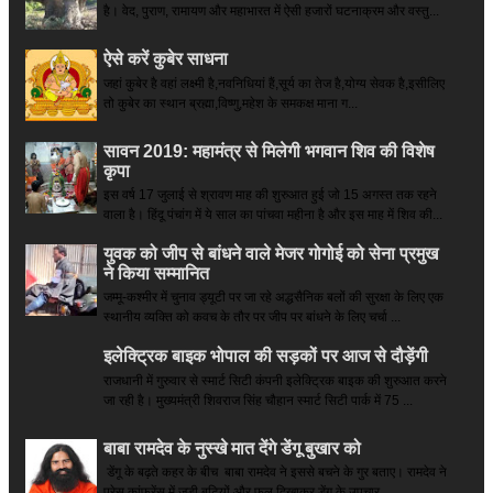
है। वेद, पुराण, रामायण और महाभारत में ऐसी हजारों घटनाक्रम और वस्तु...
ऐसे करें कुबेर साधना
जहां कुबेर है­ वहां लक्ष्मी है,नवनिधियां हैं,सूर्य का तेज है,योग्य सेवक है,इसीलिए
तो कुबेर का स्थान ब्रह्मा,विष्णु,महेश के समकक्ष माना ग...
सावन 2019: महामंत्र से मिलेगी भगवान शिव की विशेष
कृपा
इस वर्ष 17 जुलाई से श्रावण माह की शुरुआत हुई जो 15 अगस्त तक रहने
वाला है। हिंदू पंचांग में ये साल का पांचवा महीना है और इस माह में शिव की...
युवक को जीप से बांधने वाले मेजर गोगोई को सेना प्रमुख
ने किया सम्‍मानित
जम्मू-कश्मीर में चुनाव ड्यूटी पर जा रहे अद्धसैनिक बलों की सुरक्षा के लिए एक
स्थानीय व्यक्ति को कवच के तौर पर जीप पर बांधने के लिए चर्चा ...
इलेक्ट्रिक बाइक भोपाल की सड़कों पर आज से दौड़ेंगी
राजधानी में गुरुवार से स्मार्ट सिटी कंपनी इलेक्ट्रिक बाइक की शुरुआत करने
जा रही है। मुख्यमंत्री शिवराज सिंह चौहान स्मार्ट सिटी पार्क में 75 ...
बाबा रामदेव के नुस्खे मात देंगे डेंगू बुखार को
डेंगू के बढ़ते कहर के बीच बाबा रामदेव ने इससे बचने के गुर बताए। रामदेव ने
प्रेस कांफ्रेंस में जड़ी बूटियों और फल दिखाकर डेंगू के उपचार...