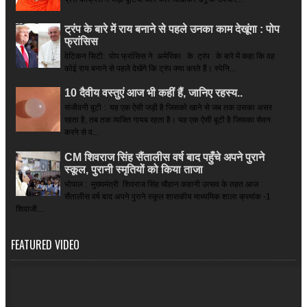
ट्रंप के बारे में राय बनाने से पहले उनका काम देखूंगा : पोप
फ्रांसिस
वेटिकन सिटी: पोप फ्रांसिस ने अमेरिका के ट्रंप के बारे में कहा कि वह
कोई राय बनाने से पहले देखेंगे कि ट्रंप क्या करते हैं। स्पेनि...
10 दैवीय वस्तुएं आज भी कहीं हैं, जानिए रहस्य..
संजीवनी बूटी : यह एक ऐसी जड़ी है जिसको खाने से जब तक उसका असर
रहता है, तब तक व्यक्ति गायब रहता है। यह एक ऐसी बूटी है जिसका सेवन
करने से व...
CM शिवराज सिंह सैंतालीस वर्ष बाद पहुँचे अपने पुराने
स्कूल, पुरानी स्मृतियों को किया ताजा
भोपाल : मुख्यमंत्री शिवराज सिंह चौहान कहानी उत्सव के तहत आज
सैंतालीस वर्ष बाद अपने पुराने स्कूल शासकीय माध्यमिक शाला क्रमांक -1
शिवाजी...
FEATURED VIDEO