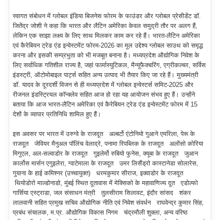
स्वागत संबोधन में ग्लोबल इंडिया बिजनेस फोरम के फाउंडर और ग्लोबल प्रेसीडेंट डॉ.
जितेंद्र जोशी ने कहा कि भारत और लैटिन अमेरिका केवल समुद्री तौर पर अलग हैं,
लेकिन एक साझा लक्ष्य के लिए साथ मिलकर काम कर रहे हैं। भारत-लैटिन अमेरिका
एवं कैरेबियन ट्रेड एंड इन्वेस्टमेंट फोरम-2026 का मूल उद्देश्य ग्लोबल साउथ को समृद्ध
करना और इसकी सम्प्रभुता को भी मजबूत बनाना है। मध्यप्रदेश औद्योगिक निवेश के
लिए सर्वाधिक गतिशील राज्य है, जहां फार्मास्युटिकल, मैन्यूफैक्चरिंग, एग्रीकल्चर, सर्विस
इंडस्ट्री, ऑटोमोबाइल पार्ट्स सहित अन्य उत्पाद भी तैयार किए जा रहे हैं। मुख्यमंत्री
डॉ. यादव के दूरदर्शी विजन से ही मध्यप्रदेश में ग्लोबल इन्वेस्टर्स समिट-2025 और
रीजनल इंडस्ट्रियल कॉन्क्लेव सहित आज हो रहा यह आयोजन संभव हुए हैं। उन्होंने
बताया कि आज भारत-लैटिन अमेरिका एवं कैरेबियन ट्रेड एंड इन्वेस्टमेंट फोरम में 15
देशों के व्यापार प्रतिनिधि शामिल हुए हैं।
इस अवसर पर भारत में उरुग्वे के राजदूत अल्बर्टो एंटोनियो गुआने एमरिला, पेरू के
राजदूत जेवियर मैनुअल पॉलिंच वेलाद्रे, पनामा रिपब्लिक के राजदूत अलोंसो कोरिया
मिगुएल, अल-सल्वाडोर के राजदूत गुइलेर्मो रुबियो फुनेस, क्यूबा के राजदूत जुआन
कार्लोस मार्सन एगुइलेरा, ग्वाटेमाला के राजदूत उमर लिसैंड्रो कास्टानेडा सोलारेस,
गुयाना के हाई कमिश्नर (उच्चायुक्त) धरमकुमार सीराज, इक्वाडोर के राजदूत
थियोडोरो माल्डोनाडो, मुंबई स्थित दूतावास में मेक्सिको के महावाणिज्य दूत एडोल्फो
गार्सिया एस्ट्राडा, जल संसाधन मंत्री तुलसीराम सिलावट, इंदौर सांसद शंकर
लालवानी सहित प्रमुख सचिव औद्योगिक नीति एवं निवेश संवर्धन राघवेन्द्र कुमार सिंह,
प्रबंध संचालक, म.प्र. औद्योगिक विकास निगम चंद्रमौली शुक्ला, अन्य वरिष्ठ