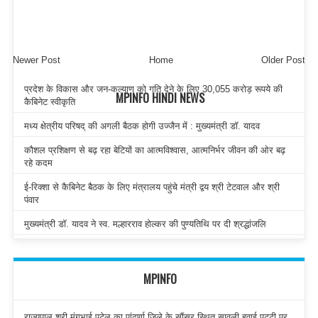
Newer Post
Home
Older Post
प्रदेश के विकास और जन-कल्याण को गति देने के लिए 30,055 करोड़ रूपये की
MPINFO HINDI NEWS
कैबिनेट स्वीकृति
मध्य क्षेत्रीय परिषद् की अगली बैठक होगी उज्जैन में : मुख्यमंत्री डॉ. यादव
कौशल प्रशिक्षण से बढ़ रहा बेटियों का आत्मविश्वास, आत्मनिर्भर जीवन की ओर बढ़
रहे कदम
ई-रिक्शा से कैबिनेट बैठक के लिए मंत्रालय पहुंचे मंत्री द्वय श्री टेटवाल और श्री
पंवार
मुख्यमंत्री डॉ. यादव ने स्व. मल्हारराव होल्कर की पुण्यतिथि पर दी श्रद्धांजलि
MPINFO
राज्यपाल श्री मंगुभाई पटेल का पांढुर्णा जिले के सौंसर स्थित सावली हवाई पट्टी पर