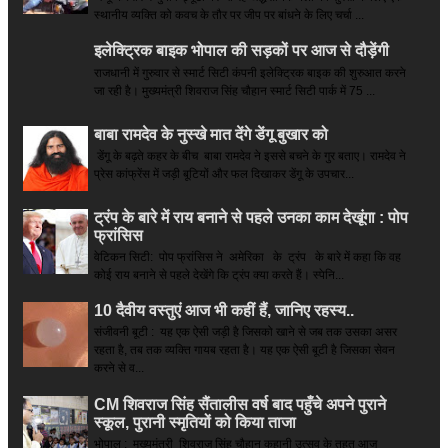
स्थानीय व्यक्ति को कवच के तौर पर जीप पर बांधने के लिए चर्चा ...
इलेक्ट्रिक बाइक भोपाल की सड़कों पर आज से दौड़ेंगी
राजधानी में गुरुवार से स्मार्ट सिटी कंपनी इलेक्ट्रिक बाइक की शुरुआत करने
जा रही है। मुख्यमंत्री शिवराज सिंह चौहान स्मार्ट सिटी पार्क में 75 ...
बाबा रामदेव के नुस्खे मात देंगे डेंगू बुखार को
डेंगू के बढ़ते कहर के बीच बाबा रामदेव ने इससे बचने के गुर बताए। रामदेव ने
प्रेस कांफ्रेंस में जड़ी बूटियों और फल दिखाकर डेंगू के उपचार...
ट्रंप के बारे में राय बनाने से पहले उनका काम देखूंगा : पोप
फ्रांसिस
वेटिकन सिटी: पोप फ्रांसिस ने अमेरिका के ट्रंप के बारे में कहा कि वह
कोई राय बनाने से पहले देखेंगे कि ट्रंप क्या करते हैं। स्पेनि...
10 दैवीय वस्तुएं आज भी कहीं हैं, जानिए रहस्य..
संजीवनी बूटी : यह एक ऐसी जड़ी है जिसको खाने से जब तक उसका असर
रहता है, तब तक व्यक्ति गायब रहता है। यह एक ऐसी बूटी है जिसका सेवन
करने से व...
CM शिवराज सिंह सैंतालीस वर्ष बाद पहुँचे अपने पुराने
स्कूल, पुरानी स्मृतियों को किया ताजा
भोपाल : मुख्यमंत्री शिवराज सिंह चौहान कहानी उत्सव के तहत आज