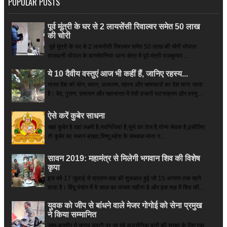
POPULAR POSTS
पूर्व मूंत्री के घर से 2 लायसेंसी रिवाल्वर समेत 50 लाख
की चोरी
पूर्व मूंत्री के घर से 2 लायसेंसी रिवाल्वर समेत 50 लाख की चोरी भोपाल:
राजधानी भोपाल के बागसेवनिया थाना क्षेत्र में पूर्व मंत्री राजकुमार ...
ये 10 दैवीय वस्तुएं आज भी कहीं हैं, जानिए रहस्य...
भारत देश को योग, ध्यान, अध्यात्म, रहस्य और चमत्कारों का देश माना जाता
है। वेद, पुराण, रामायण और महाभारत में ऐसी हजारों घटनाक्रम और वस्तु...
ऐसे करें कुबेर साधना
जहां कुबेर है­ वहां लक्ष्मी है,नवनिधियां हैं,सूर्य का तेज है,योग्य सेवक है,इसीलिए
तो कुबेर का स्थान ब्रह्मा,विष्णु,महेश के समकक्ष माना ग...
सावन 2019: महामंत्र से मिलेगी भगवान शिव की विशेष
कृपा
इस वर्ष 17 जुलाई से श्रावण माह की शुरुआत हुई जो 15 अगस्त तक रहने
वाला है। हिंदू पंचांग में ये साल का पांचवा महीना है और इस माह में शिव की...
युवक को जीप से बांधने वाले मेजर गोगोई को सेना प्रमुख
ने किया सम्‍मानित
जम्मू-कश्मीर में चुनाव ड्यूटी पर जा रहे अद्धसैनिक बलों की सुरक्षा के लिए एक