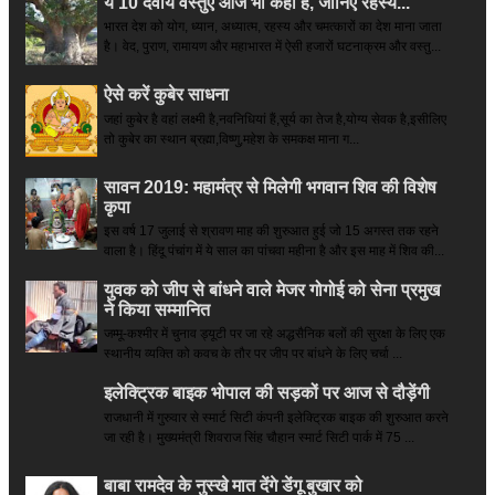
ये 10 दैवीय वस्तुएं आज भी कहीं हैं, जानिए रहस्य...
भारत देश को योग, ध्यान, अध्यात्म, रहस्य और चमत्कारों का देश माना जाता
है। वेद, पुराण, रामायण और महाभारत में ऐसी हजारों घटनाक्रम और वस्तु...
ऐसे करें कुबेर साधना
जहां कुबेर है­ वहां लक्ष्मी है,नवनिधियां हैं,सूर्य का तेज है,योग्य सेवक है,इसीलिए
तो कुबेर का स्थान ब्रह्मा,विष्णु,महेश के समकक्ष माना ग...
सावन 2019: महामंत्र से मिलेगी भगवान शिव की विशेष
कृपा
इस वर्ष 17 जुलाई से श्रावण माह की शुरुआत हुई जो 15 अगस्त तक रहने
वाला है। हिंदू पंचांग में ये साल का पांचवा महीना है और इस माह में शिव की...
युवक को जीप से बांधने वाले मेजर गोगोई को सेना प्रमुख
ने किया सम्‍मानित
जम्मू-कश्मीर में चुनाव ड्यूटी पर जा रहे अद्धसैनिक बलों की सुरक्षा के लिए एक
स्थानीय व्यक्ति को कवच के तौर पर जीप पर बांधने के लिए चर्चा ...
इलेक्ट्रिक बाइक भोपाल की सड़कों पर आज से दौड़ेंगी
राजधानी में गुरुवार से स्मार्ट सिटी कंपनी इलेक्ट्रिक बाइक की शुरुआत करने
जा रही है। मुख्यमंत्री शिवराज सिंह चौहान स्मार्ट सिटी पार्क में 75 ...
बाबा रामदेव के नुस्खे मात देंगे डेंगू बुखार को