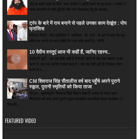
डेंगू के बढ़ते कहर के बीच बाबा रामदेव ने इससे बचने के गुर बताए। रामदेव ने
प्रेस कांफ्रेंस में जड़ी बूटियों और फल दिखाकर डेंगू के उपचार...
ट्रंप के बारे में राय बनाने से पहले उनका काम देखूंगा : पोप
फ्रांसिस
वेटिकन सिटी: पोप फ्रांसिस ने अमेरिका के ट्रंप के बारे में कहा कि वह
कोई राय बनाने से पहले देखेंगे कि ट्रंप क्या करते हैं। स्पेनि...
10 दैवीय वस्तुएं आज भी कहीं हैं, जानिए रहस्य..
संजीवनी बूटी : यह एक ऐसी जड़ी है जिसको खाने से जब तक उसका असर
रहता है, तब तक व्यक्ति गायब रहता है। यह एक ऐसी बूटी है जिसका सेवन
करने से व...
CM शिवराज सिंह सैंतालीस वर्ष बाद पहुँचे अपने पुराने
स्कूल, पुरानी स्मृतियों को किया ताजा
भोपाल : मुख्यमंत्री शिवराज सिंह चौहान कहानी उत्सव के तहत आज
सैंतालीस वर्ष बाद अपने पुराने स्कूल शासकीय माध्यमिक शाला क्रमांक -1
शिवाजी...
FEATURED VIDEO