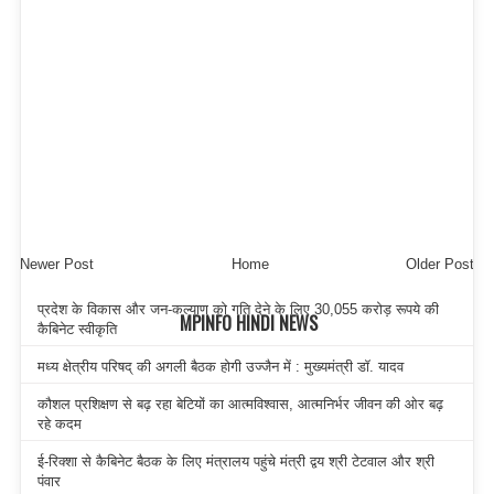
Newer Post
Home
Older Post
प्रदेश के विकास और जन-कल्याण को गति देने के लिए 30,055 करोड़ रूपये की
MPINFO HINDI NEWS
कैबिनेट स्वीकृति
मध्य क्षेत्रीय परिषद् की अगली बैठक होगी उज्जैन में : मुख्यमंत्री डॉ. यादव
कौशल प्रशिक्षण से बढ़ रहा बेटियों का आत्मविश्वास, आत्मनिर्भर जीवन की ओर बढ़
रहे कदम
ई-रिक्शा से कैबिनेट बैठक के लिए मंत्रालय पहुंचे मंत्री द्वय श्री टेटवाल और श्री
पंवार