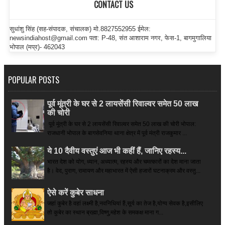
CONTACT US
सुधांशु सिंह (सह-संपादक, संचालक) मो.8827552955 ईमेल:
newsindiahost@gmail.com पता: P-48, संत आशाराम नगर, फेस-1, बागमुगालिया
भोपाल (मप्र)- 462043
POPULAR POSTS
पूर्व मूंत्री के घर से 2 लायसेंसी रिवाल्वर समेत 50 लाख
की चोरी
पूर्व मूंत्री के घर से 2 लायसेंसी रिवाल्वर समेत 50 लाख की चोरी भोपाल:
राजधानी भोपाल के बागसेवनिया थाना क्षेत्र में पूर्व मंत्री राजकुमार ...
ये 10 दैवीय वस्तुएं आज भी कहीं हैं, जानिए रहस्य...
भारत देश को योग, ध्यान, अध्यात्म, रहस्य और चमत्कारों का देश माना जाता
है। वेद, पुराण, रामायण और महाभारत में ऐसी हजारों घटनाक्रम और वस्तु...
ऐसे करें कुबेर साधना
जहां कुबेर है­ वहां लक्ष्मी है,नवनिधियां हैं,सूर्य का तेज है,योग्य सेवक है,इसीलिए
तो कुबेर का स्थान ब्रह्मा,विष्णु,महेश के समकक्ष माना ग...