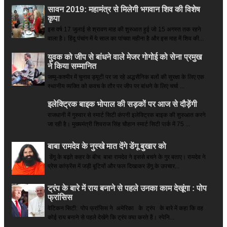
सावन 2019: महामंत्र से मिलेगी भगवान शिव की विशेष
कृपा
इस वर्ष 17 जुलाई से श्रावण माह की शुरुआत हुई जो 15 अगस्त तक रहने
वाला है। हिंदू पंचांग में ये साल का पांचवा महीना है और इस माह में शिव की...
युवक को जीप से बांधने वाले मेजर गोगोई को सेना प्रमुख
ने किया सम्‍मानित
जम्मू-कश्मीर में चुनाव ड्यूटी पर जा रहे अद्धसैनिक बलों की सुरक्षा के लिए एक
स्थानीय व्यक्ति को कवच के तौर पर जीप पर बांधने के लिए चर्चा ...
इलेक्ट्रिक बाइक भोपाल की सड़कों पर आज से दौड़ेंगी
राजधानी में गुरुवार से स्मार्ट सिटी कंपनी इलेक्ट्रिक बाइक की शुरुआत करने
जा रही है। मुख्यमंत्री शिवराज सिंह चौहान स्मार्ट सिटी पार्क में 75 ...
बाबा रामदेव के नुस्खे मात देंगे डेंगू बुखार को
डेंगू के बढ़ते कहर के बीच बाबा रामदेव ने इससे बचने के गुर बताए। रामदेव ने
प्रेस कांफ्रेंस में जड़ी बूटियों और फल दिखाकर डेंगू के उपचार...
ट्रंप के बारे में राय बनाने से पहले उनका काम देखूंगा : पोप
फ्रांसिस
वेटिकन सिटी: पोप फ्रांसिस ने अमेरिका के ट्रंप के बारे में कहा कि वह
कोई राय बनाने से पहले देखेंगे कि ट्रंप क्या करते हैं। स्पेनि...