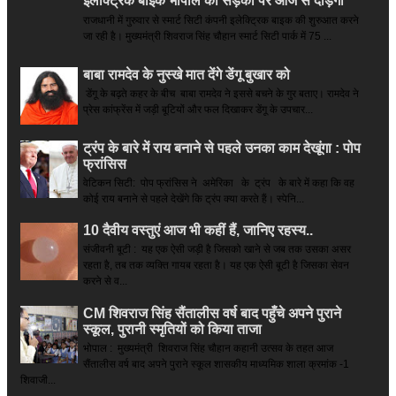
इलेक्ट्रिक बाइक भोपाल की सड़कों पर आज से दौड़ेंगी
राजधानी में गुरुवार से स्मार्ट सिटी कंपनी इलेक्ट्रिक बाइक की शुरुआत करने
जा रही है। मुख्यमंत्री शिवराज सिंह चौहान स्मार्ट सिटी पार्क में 75 ...
बाबा रामदेव के नुस्खे मात देंगे डेंगू बुखार को
डेंगू के बढ़ते कहर के बीच बाबा रामदेव ने इससे बचने के गुर बताए। रामदेव ने
प्रेस कांफ्रेंस में जड़ी बूटियों और फल दिखाकर डेंगू के उपचार...
ट्रंप के बारे में राय बनाने से पहले उनका काम देखूंगा : पोप
फ्रांसिस
वेटिकन सिटी: पोप फ्रांसिस ने अमेरिका के ट्रंप के बारे में कहा कि वह
कोई राय बनाने से पहले देखेंगे कि ट्रंप क्या करते हैं। स्पेनि...
10 दैवीय वस्तुएं आज भी कहीं हैं, जानिए रहस्य..
संजीवनी बूटी : यह एक ऐसी जड़ी है जिसको खाने से जब तक उसका असर
रहता है, तब तक व्यक्ति गायब रहता है। यह एक ऐसी बूटी है जिसका सेवन
करने से व...
CM शिवराज सिंह सैंतालीस वर्ष बाद पहुँचे अपने पुराने
स्कूल, पुरानी स्मृतियों को किया ताजा
भोपाल : मुख्यमंत्री शिवराज सिंह चौहान कहानी उत्सव के तहत आज
सैंतालीस वर्ष बाद अपने पुराने स्कूल शासकीय माध्यमिक शाला क्रमांक -1
शिवाजी...