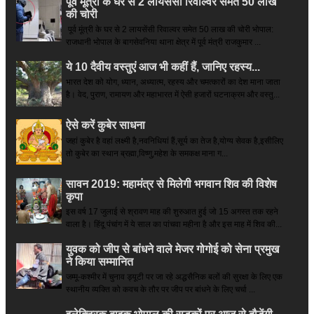
पूर्व मूंत्री के घर से 2 लायसेंसी रिवाल्वर समेत 50 लाख
की चोरी
पूर्व मूंत्री के घर से 2 लायसेंसी रिवाल्वर समेत 50 लाख की चोरी भोपाल:
राजधानी भोपाल के बागसेवनिया थाना क्षेत्र में पूर्व मंत्री राजकुमार ...
ये 10 दैवीय वस्तुएं आज भी कहीं हैं, जानिए रहस्य...
भारत देश को योग, ध्यान, अध्यात्म, रहस्य और चमत्कारों का देश माना जाता
है। वेद, पुराण, रामायण और महाभारत में ऐसी हजारों घटनाक्रम और वस्तु...
ऐसे करें कुबेर साधना
जहां कुबेर है­ वहां लक्ष्मी है,नवनिधियां हैं,सूर्य का तेज है,योग्य सेवक है,इसीलिए
तो कुबेर का स्थान ब्रह्मा,विष्णु,महेश के समकक्ष माना ग...
सावन 2019: महामंत्र से मिलेगी भगवान शिव की विशेष
कृपा
इस वर्ष 17 जुलाई से श्रावण माह की शुरुआत हुई जो 15 अगस्त तक रहने
वाला है। हिंदू पंचांग में ये साल का पांचवा महीना है और इस माह में शिव की...
युवक को जीप से बांधने वाले मेजर गोगोई को सेना प्रमुख
ने किया सम्‍मानित
जम्मू-कश्मीर में चुनाव ड्यूटी पर जा रहे अद्धसैनिक बलों की सुरक्षा के लिए एक
स्थानीय व्यक्ति को कवच के तौर पर जीप पर बांधने के लिए चर्चा ...