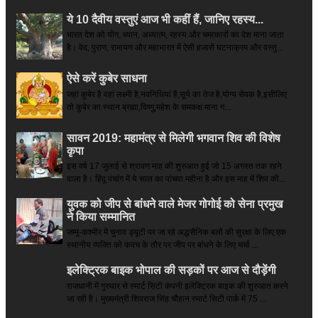
ये 10 दैवीय वस्तुएं आज भी कहीं हैं, जानिए रहस्य...
भारत देश को योग, ध्यान, अध्यात्म, रहस्य और चमत्कारों का देश माना जाता
है। वेद, पुराण, रामायण और महाभारत में ऐसी हजारों घटनाक्रम और वस्तु...
ऐसे करें कुबेर साधना
जहां कुबेर है­ वहां लक्ष्मी है,नवनिधियां हैं,सूर्य का तेज है,योग्य सेवक है,इसीलिए
तो कुबेर का स्थान ब्रह्मा,विष्णु,महेश के समकक्ष माना ग...
सावन 2019: महामंत्र से मिलेगी भगवान शिव की विशेष
कृपा
इस वर्ष 17 जुलाई से श्रावण माह की शुरुआत हुई जो 15 अगस्त तक रहने
वाला है। हिंदू पंचांग में ये साल का पांचवा महीना है और इस माह में शिव की...
युवक को जीप से बांधने वाले मेजर गोगोई को सेना प्रमुख
ने किया सम्‍मानित
जम्मू-कश्मीर में चुनाव ड्यूटी पर जा रहे अद्धसैनिक बलों की सुरक्षा के लिए एक
स्थानीय व्यक्ति को कवच के तौर पर जीप पर बांधने के लिए चर्चा ...
इलेक्ट्रिक बाइक भोपाल की सड़कों पर आज से दौड़ेंगी
राजधानी में गुरुवार से स्मार्ट सिटी कंपनी इलेक्ट्रिक बाइक की शुरुआत करने
जा रही है। मुख्यमंत्री शिवराज सिंह चौहान स्मार्ट सिटी पार्क में 75 ...