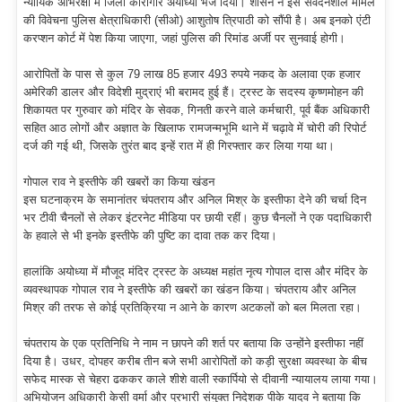
न्यायिक अभिरक्षा में जिला कारागार अयोध्या भेज दिया। शासन ने इस संवेदनशील मामले
की विवेचना पुलिस क्षेत्राधिकारी (सीओ) आशुतोष त्रिपाठी को सौंपी है। अब इनको एंटी
करप्शन कोर्ट में पेश किया जाएगा, जहां पुलिस की रिमांड अर्जी पर सुनवाई होगी।
आरोपितों के पास से कुल 79 लाख 85 हजार 493 रुपये नकद के अलावा एक हजार
अमेरिकी डालर और विदेशी मुद्राएं भी बरामद हुई हैं। ट्रस्ट के सदस्य कृष्णमोहन की
शिकायत पर गुरुवार को मंदिर के सेवक, गिनती करने वाले कर्मचारी, पूर्व बैंक अधिकारी
सहित आठ लोगों और अज्ञात के खिलाफ रामजन्मभूमि थाने में चढ़ावे में चोरी की रिपोर्ट
दर्ज की गई थी, जिसके तुरंत बाद इन्हें रात में ही गिरफ्तार कर लिया गया था।
गोपाल राव ने इस्तीफे की खबरों का किया खंडन
इस घटनाक्रम के समानांतर चंपतराय और अनिल मिश्र के इस्तीफा देने की चर्चा दिन
भर टीवी चैनलों से लेकर इंटरनेट मीडिया पर छायी रहीं। कुछ चैनलों ने एक पदाधिकारी
के हवाले से भी इनके इस्तीफे की पुष्टि का दावा तक कर दिया।
हालांकि अयोध्या में मौजूद मंदिर ट्रस्ट के अध्यक्ष महांत नृत्य गोपाल दास और मंदिर के
व्यवस्थापक गोपाल राव ने इस्तीफे की खबरों का खंडन किया। चंपतराय और अनिल
मिश्र की तरफ से कोई प्रतिक्रिया न आने के कारण अटकलों को बल मिलता रहा।
चंपतराय के एक प्रतिनिधि ने नाम न छापने की शर्त पर बताया कि उन्होंने इस्तीफा नहीं
दिया है। उधर, दोपहर करीब तीन बजे सभी आरोपितों को कड़ी सुरक्षा व्यवस्था के बीच
सफेद मास्क से चेहरा ढककर काले शीशे वाली स्कार्पियो से दीवानी न्यायालय लाया गया।
अभियोजन अधिकारी केसी वर्मा और प्रभारी संयुक्त निदेशक पीके यादव ने बताया कि