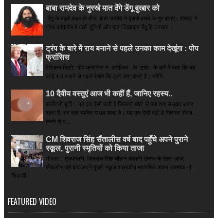
बाबा रामदेव के नुस्खे मात देंगे डेंगू बुखार को
डेंगू के बढ़ते कहर के बीच बाबा रामदेव ने इससे बचने के गुर बताए। रामदेव ने
प्रेस कांफ्रेंस में जड़ी बूटियों और फल दिखाकर डेंगू के उपचार...
ट्रंप के बारे में राय बनाने से पहले उनका काम देखूंगा : पोप
फ्रांसिस
वेटिकन सिटी: पोप फ्रांसिस ने अमेरिका के ट्रंप के बारे में कहा कि वह
कोई राय बनाने से पहले देखेंगे कि ट्रंप क्या करते हैं। स्पेनि...
10 दैवीय वस्तुएं आज भी कहीं हैं, जानिए रहस्य..
संजीवनी बूटी : यह एक ऐसी जड़ी है जिसको खाने से जब तक उसका असर
रहता है, तब तक व्यक्ति गायब रहता है। यह एक ऐसी बूटी है जिसका सेवन
करने से व...
CM शिवराज सिंह सैंतालीस वर्ष बाद पहुँचे अपने पुराने
स्कूल, पुरानी स्मृतियों को किया ताजा
भोपाल : मुख्यमंत्री शिवराज सिंह चौहान कहानी उत्सव के तहत आज
सैंतालीस वर्ष बाद अपने पुराने स्कूल शासकीय माध्यमिक शाला क्रमांक -1
शिवाजी...
FEATURED VIDEO