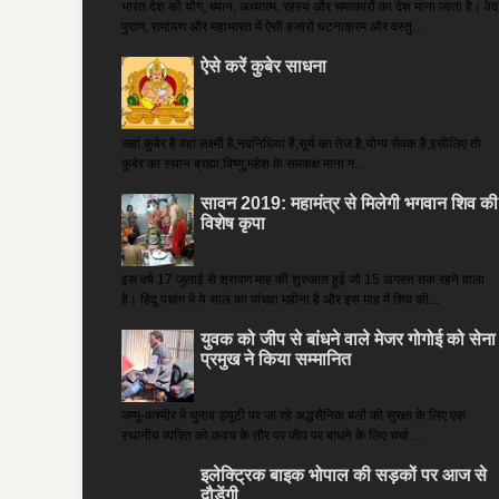
भारत देश को योग, ध्यान, अध्यात्म, रहस्य और चमत्कारों का देश माना जाता है। वेद
पुराण, रामायण और महाभारत में ऐसी हजारों घटनाक्रम और वस्तु...
ऐसे करें कुबेर साधना
जहां कुबेर है­ वहां लक्ष्मी है,नवनिधियां हैं,सूर्य का तेज है,योग्य सेवक है,इसीलिए तो
कुबेर का स्थान ब्रह्मा,विष्णु,महेश के समकक्ष माना ग...
सावन 2019: महामंत्र से मिलेगी भगवान शिव की
विशेष कृपा
इस वर्ष 17 जुलाई से श्रावण माह की शुरुआत हुई जो 15 अगस्त तक रहने वाला
है। हिंदू पंचांग में ये साल का पांचवा महीना है और इस माह में शिव की...
युवक को जीप से बांधने वाले मेजर गोगोई को सेना
प्रमुख ने किया सम्‍मानित
जम्मू-कश्मीर में चुनाव ड्यूटी पर जा रहे अद्धसैनिक बलों की सुरक्षा के लिए एक
स्थानीय व्यक्ति को कवच के तौर पर जीप पर बांधने के लिए चर्चा ...
इलेक्ट्रिक बाइक भोपाल की सड़कों पर आज से
दौड़ेंगी