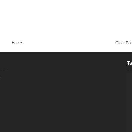
Home
Older Pos
FE
0