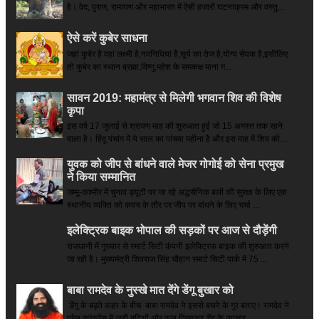
है। वेद, पुराण, रामायण और महाभारत में ऐसी हजारों घटनाक्रम और वस्तु...
ऐसे करें कुबेर साधना
जहां कुबेर है­ वहां लक्ष्मी है,नवनिधियां हैं,सूर्य का तेज है,योग्य सेवक है,इसीलिए
तो कुबेर का स्थान ब्रह्मा,विष्णु,महेश के समकक्ष माना ग...
सावन 2019: महामंत्र से मिलेगी भगवान शिव की विशेष
कृपा
इस वर्ष 17 जुलाई से श्रावण माह की शुरुआत हुई जो 15 अगस्त तक रहने
वाला है। हिंदू पंचांग में ये साल का पांचवा महीना है और इस माह में शिव की...
युवक को जीप से बांधने वाले मेजर गोगोई को सेना प्रमुख
ने किया सम्‍मानित
जम्मू-कश्मीर में चुनाव ड्यूटी पर जा रहे अद्धसैनिक बलों की सुरक्षा के लिए एक
स्थानीय व्यक्ति को कवच के तौर पर जीप पर बांधने के लिए चर्चा ...
इलेक्ट्रिक बाइक भोपाल की सड़कों पर आज से दौड़ेंगी
राजधानी में गुरुवार से स्मार्ट सिटी कंपनी इलेक्ट्रिक बाइक की शुरुआत करने
जा रही है। मुख्यमंत्री शिवराज सिंह चौहान स्मार्ट सिटी पार्क में 75 ...
बाबा रामदेव के नुस्खे मात देंगे डेंगू बुखार को
डेंगू के बढ़ते कहर के बीच बाबा रामदेव ने इससे बचने के गुर बताए। रामदेव ने
प्रेस कांफ्रेंस में जड़ी बूटियों और फल दिखाकर डेंगू के उपचार...