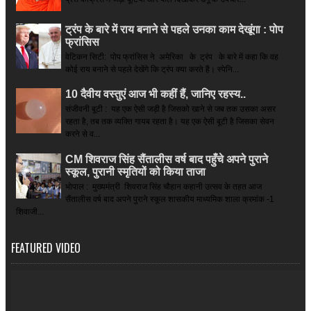
ट्रंप के बारे में राय बनाने से पहले उनका काम देखूंगा : पोप
फ्रांसिस
वेटिकन सिटी: पोप फ्रांसिस ने अमेरिका के ट्रंप के बारे में कहा कि वह
कोई राय बनाने से पहले देखेंगे कि ट्रंप क्या करते हैं। स्पेनि...
10 दैवीय वस्तुएं आज भी कहीं हैं, जानिए रहस्य..
संजीवनी बूटी : यह एक ऐसी जड़ी है जिसको खाने से जब तक उसका असर
रहता है, तब तक व्यक्ति गायब रहता है। यह एक ऐसी बूटी है जिसका सेवन
करने से व...
CM शिवराज सिंह सैंतालीस वर्ष बाद पहुँचे अपने पुराने
स्कूल, पुरानी स्मृतियों को किया ताजा
भोपाल : मुख्यमंत्री शिवराज सिंह चौहान कहानी उत्सव के तहत आज
सैंतालीस वर्ष बाद अपने पुराने स्कूल शासकीय माध्यमिक शाला क्रमांक -1
शिवाजी...
FEATURED VIDEO