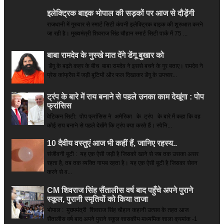
इलेक्ट्रिक बाइक भोपाल की सड़कों पर आज से दौड़ेंगी
राजधानी में गुरुवार से स्मार्ट सिटी कंपनी इलेक्ट्रिक बाइक की शुरुआत करने
जा रही है। मुख्यमंत्री शिवराज सिंह चौहान स्मार्ट सिटी पार्क में 75 ...
बाबा रामदेव के नुस्खे मात देंगे डेंगू बुखार को
डेंगू के बढ़ते कहर के बीच बाबा रामदेव ने इससे बचने के गुर बताए। रामदेव ने
प्रेस कांफ्रेंस में जड़ी बूटियों और फल दिखाकर डेंगू के उपचार...
ट्रंप के बारे में राय बनाने से पहले उनका काम देखूंगा : पोप
फ्रांसिस
वेटिकन सिटी: पोप फ्रांसिस ने अमेरिका के ट्रंप के बारे में कहा कि वह
कोई राय बनाने से पहले देखेंगे कि ट्रंप क्या करते हैं। स्पेनि...
10 दैवीय वस्तुएं आज भी कहीं हैं, जानिए रहस्य..
संजीवनी बूटी : यह एक ऐसी जड़ी है जिसको खाने से जब तक उसका असर
रहता है, तब तक व्यक्ति गायब रहता है। यह एक ऐसी बूटी है जिसका सेवन
करने से व...
CM शिवराज सिंह सैंतालीस वर्ष बाद पहुँचे अपने पुराने
स्कूल, पुरानी स्मृतियों को किया ताजा
भोपाल : मुख्यमंत्री शिवराज सिंह चौहान कहानी उत्सव के तहत आज
सैंतालीस वर्ष बाद अपने पुराने स्कूल शासकीय माध्यमिक शाला क्रमांक -1