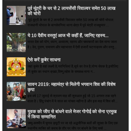
पूर्व मूंत्री के घर से 2 लायसेंसी रिवाल्वर समेत 50 लाख
की चोरी
पूर्व मूंत्री के घर से 2 लायसेंसी रिवाल्वर समेत 50 लाख की चोरी भोपाल:
राजधानी भोपाल के बागसेवनिया थाना क्षेत्र में पूर्व मंत्री राजकुमार ...
ये 10 दैवीय वस्तुएं आज भी कहीं हैं, जानिए रहस्य...
भारत देश को योग, ध्यान, अध्यात्म, रहस्य और चमत्कारों का देश माना जाता
है। वेद, पुराण, रामायण और महाभारत में ऐसी हजारों घटनाक्रम और वस्तु...
ऐसे करें कुबेर साधना
जहां कुबेर है­ वहां लक्ष्मी है,नवनिधियां हैं,सूर्य का तेज है,योग्य सेवक है,इसीलिए
तो कुबेर का स्थान ब्रह्मा,विष्णु,महेश के समकक्ष माना ग...
सावन 2019: महामंत्र से मिलेगी भगवान शिव की विशेष
कृपा
इस वर्ष 17 जुलाई से श्रावण माह की शुरुआत हुई जो 15 अगस्त तक रहने
वाला है। हिंदू पंचांग में ये साल का पांचवा महीना है और इस माह में शिव की...
युवक को जीप से बांधने वाले मेजर गोगोई को सेना प्रमुख
ने किया सम्‍मानित
जम्मू-कश्मीर में चुनाव ड्यूटी पर जा रहे अद्धसैनिक बलों की सुरक्षा के लिए एक
स्थानीय व्यक्ति को कवच के तौर पर जीप पर बांधने के लिए चर्चा ...