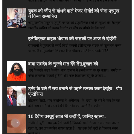
वाला है। हिंदू पंचांग में ये साल का पांचवा महीना है और इस माह में शिव की...
युवक को जीप से बांधने वाले मेजर गोगोई को सेना प्रमुख
ने किया सम्‍मानित
जम्मू-कश्मीर में चुनाव ड्यूटी पर जा रहे अद्धसैनिक बलों की सुरक्षा के लिए एक
स्थानीय व्यक्ति को कवच के तौर पर जीप पर बांधने के लिए चर्चा ...
इलेक्ट्रिक बाइक भोपाल की सड़कों पर आज से दौड़ेंगी
राजधानी में गुरुवार से स्मार्ट सिटी कंपनी इलेक्ट्रिक बाइक की शुरुआत करने
जा रही है। मुख्यमंत्री शिवराज सिंह चौहान स्मार्ट सिटी पार्क में 75 ...
बाबा रामदेव के नुस्खे मात देंगे डेंगू बुखार को
डेंगू के बढ़ते कहर के बीच बाबा रामदेव ने इससे बचने के गुर बताए। रामदेव ने
प्रेस कांफ्रेंस में जड़ी बूटियों और फल दिखाकर डेंगू के उपचार...
ट्रंप के बारे में राय बनाने से पहले उनका काम देखूंगा : पोप
फ्रांसिस
वेटिकन सिटी: पोप फ्रांसिस ने अमेरिका के ट्रंप के बारे में कहा कि वह
कोई राय बनाने से पहले देखेंगे कि ट्रंप क्या करते हैं। स्पेनि...
10 दैवीय वस्तुएं आज भी कहीं हैं, जानिए रहस्य..
संजीवनी बूटी : यह एक ऐसी जड़ी है जिसको खाने से जब तक उसका असर
रहता है, तब तक व्यक्ति गायब रहता है। यह एक ऐसी बूटी है जिसका सेवन
करने से व...