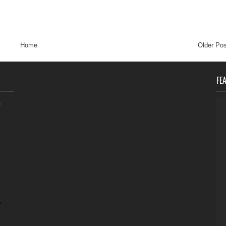
Home
Older Pos
FE
0
,