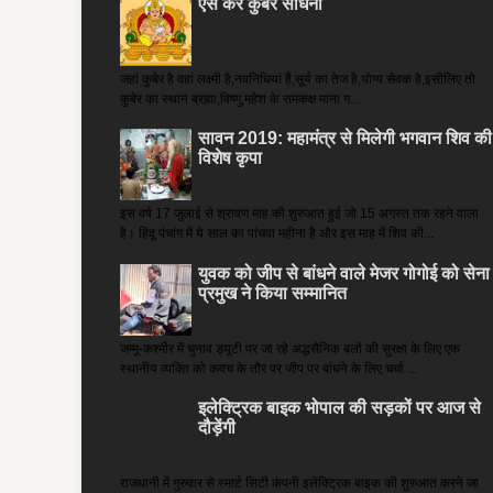
ऐसे करें कुबेर साधना
जहां कुबेर है­ वहां लक्ष्मी है,नवनिधियां हैं,सूर्य का तेज है,योग्य सेवक है,इसीलिए तो
कुबेर का स्थान ब्रह्मा,विष्णु,महेश के समकक्ष माना ग...
सावन 2019: महामंत्र से मिलेगी भगवान शिव की
विशेष कृपा
इस वर्ष 17 जुलाई से श्रावण माह की शुरुआत हुई जो 15 अगस्त तक रहने वाला
है। हिंदू पंचांग में ये साल का पांचवा महीना है और इस माह में शिव की...
युवक को जीप से बांधने वाले मेजर गोगोई को सेना
प्रमुख ने किया सम्‍मानित
जम्मू-कश्मीर में चुनाव ड्यूटी पर जा रहे अद्धसैनिक बलों की सुरक्षा के लिए एक
स्थानीय व्यक्ति को कवच के तौर पर जीप पर बांधने के लिए चर्चा ...
इलेक्ट्रिक बाइक भोपाल की सड़कों पर आज से
दौड़ेंगी
राजधानी में गुरुवार से स्मार्ट सिटी कंपनी इलेक्ट्रिक बाइक की शुरुआत करने जा