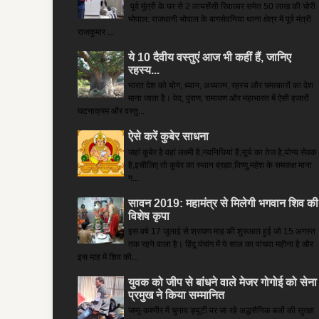
पूर्व मूंत्री के घर से 2 लायसेंसी रिवाल्वर समेत 50 लाख की चोरी
भोपाल: राजधानी भोपाल के बागसेवनिया थाना क्षेत्र में पूर्व मंत्री
राजकुमार ...
ये 10 दैवीय वस्तुएं आज भी कहीं हैं, जानिए
रहस्य...
भारत देश को योग, ध्यान, अध्यात्म, रहस्य और चमत्कारों का देश
माना जाता है। वेद, पुराण, रामायण और महाभारत में ऐसी हजारों
घटनाक्रम और वस्तु...
ऐसे करें कुबेर साधना
जहां कुबेर है­ वहां लक्ष्मी है,नवनिधियां हैं,सूर्य का तेज है,योग्य सेवक
है,इसीलिए तो कुबेर का स्थान ब्रह्मा,विष्णु,महेश के समकक्ष माना
ग...
सावन 2019: महामंत्र से मिलेगी भगवान शिव की
विशेष कृपा
इस वर्ष 17 जुलाई से श्रावण माह की शुरुआत हुई जो 15 अगस्त
तक रहने वाला है। हिंदू पंचांग में ये साल का पांचवा महीना है और
इस माह में शिव की...
युवक को जीप से बांधने वाले मेजर गोगोई को सेना
प्रमुख ने किया सम्‍मानित
जम्मू-कश्मीर में चुनाव ड्यूटी पर जा रहे अद्धसैनिक बलों की सुरक्षा