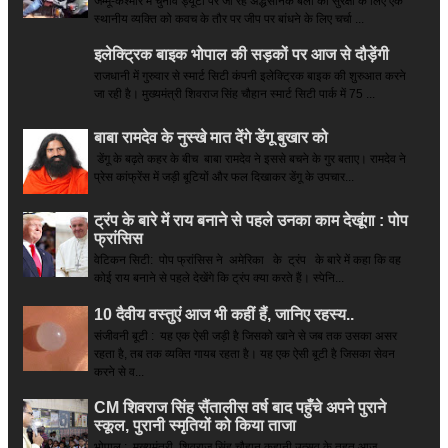
जम्मू-कश्मीर में चुनाव ड्यूटी पर जा रहे अद्धसैनिक बलों की सुरक्षा के लिए एक
स्थानीय व्यक्ति को कवच के तौर पर जीप पर बांधने के लिए चर्चा ...
इलेक्ट्रिक बाइक भोपाल की सड़कों पर आज से दौड़ेंगी
राजधानी में गुरुवार से स्मार्ट सिटी कंपनी इलेक्ट्रिक बाइक की शुरुआत करने
जा रही है। मुख्यमंत्री शिवराज सिंह चौहान स्मार्ट सिटी पार्क में 75 ...
बाबा रामदेव के नुस्खे मात देंगे डेंगू बुखार को
डेंगू के बढ़ते कहर के बीच बाबा रामदेव ने इससे बचने के गुर बताए। रामदेव ने
प्रेस कांफ्रेंस में जड़ी बूटियों और फल दिखाकर डेंगू के उपचार...
ट्रंप के बारे में राय बनाने से पहले उनका काम देखूंगा : पोप
फ्रांसिस
वेटिकन सिटी: पोप फ्रांसिस ने अमेरिका के ट्रंप के बारे में कहा कि वह
कोई राय बनाने से पहले देखेंगे कि ट्रंप क्या करते हैं। स्पेनि...
10 दैवीय वस्तुएं आज भी कहीं हैं, जानिए रहस्य..
संजीवनी बूटी : यह एक ऐसी जड़ी है जिसको खाने से जब तक उसका असर
रहता है, तब तक व्यक्ति गायब रहता है। यह एक ऐसी बूटी है जिसका सेवन
करने से व...
CM शिवराज सिंह सैंतालीस वर्ष बाद पहुँचे अपने पुराने
स्कूल, पुरानी स्मृतियों को किया ताजा
भोपाल : मुख्यमंत्री शिवराज सिंह चौहान कहानी उत्सव के तहत आज