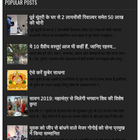
POPULAR POSTS
पूर्व मूंत्री के घर से 2 लायसेंसी रिवाल्वर समेत 50 लाख
की चोरी
पूर्व मूंत्री के घर से 2 लायसेंसी रिवाल्वर समेत 50 लाख की चोरी भोपाल:
राजधानी भोपाल के बागसेवनिया थाना क्षेत्र में पूर्व मंत्री राजकुमार ...
ये 10 दैवीय वस्तुएं आज भी कहीं हैं, जानिए रहस्य...
भारत देश को योग, ध्यान, अध्यात्म, रहस्य और चमत्कारों का देश माना जाता
है। वेद, पुराण, रामायण और महाभारत में ऐसी हजारों घटनाक्रम और वस्तु...
ऐसे करें कुबेर साधना
जहां कुबेर है­ वहां लक्ष्मी है,नवनिधियां हैं,सूर्य का तेज है,योग्य सेवक है,इसीलिए
तो कुबेर का स्थान ब्रह्मा,विष्णु,महेश के समकक्ष माना ग...
सावन 2019: महामंत्र से मिलेगी भगवान शिव की विशेष
कृपा
इस वर्ष 17 जुलाई से श्रावण माह की शुरुआत हुई जो 15 अगस्त तक रहने
वाला है। हिंदू पंचांग में ये साल का पांचवा महीना है और इस माह में शिव की...
युवक को जीप से बांधने वाले मेजर गोगोई को सेना प्रमुख
ने किया सम्‍मानित