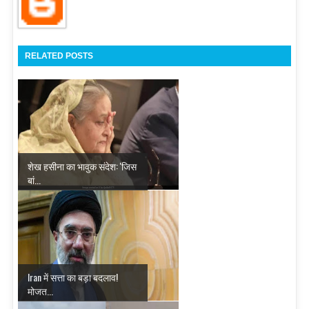
RELATED POSTS
शेख हसीना का भावुक संदेश: 'जिस
बां...
Iran में सत्ता का बड़ा बदलाव!
मोजत...