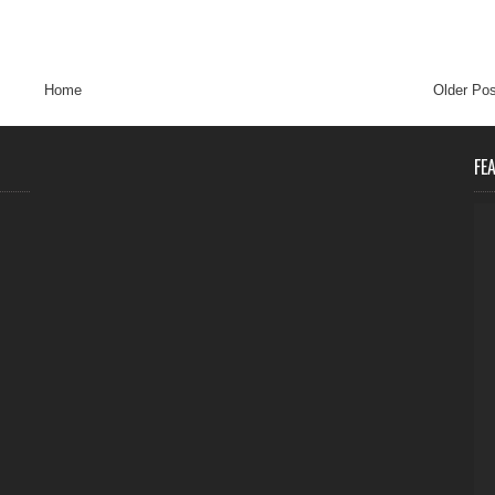
Home
Older Pos
FE