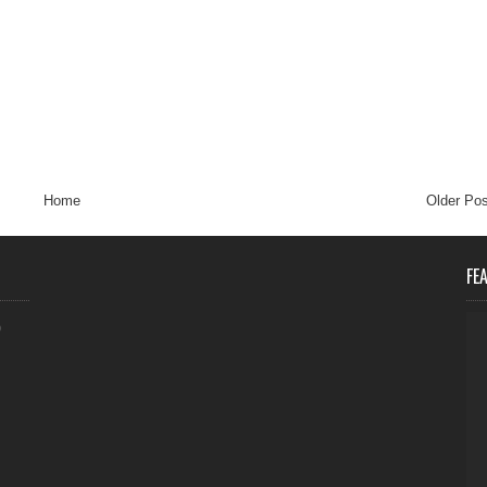
Home
Older Pos
FE
0