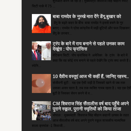
शुरुआत करने जा रही है। मुख्यमंत्री शिवराज सिंह चौहान स्मार्ट
सिटी पार्क में 75 ...
बाबा रामदेव के नुस्खे मात देंगे डेंगू बुखार को
डेंगू के बढ़ते कहर के बीच बाबा रामदेव ने इससे बचने के गुर
बताए। रामदेव ने प्रेस कांफ्रेंस में जड़ी बूटियों और फल दिखाकर
डेंगू के उपचार...
ट्रंप के बारे में राय बनाने से पहले उनका काम
देखूंगा : पोप फ्रांसिस
वेटिकन सिटी: पोप फ्रांसिस ने अमेरिका के ट्रंप के बारे में
कहा कि वह कोई राय बनाने से पहले देखेंगे कि ट्रंप क्या करते हैं।
स्पेनि...
10 दैवीय वस्तुएं आज भी कहीं हैं, जानिए रहस्य..
संजीवनी बूटी : यह एक ऐसी जड़ी है जिसको खाने से जब तक
उसका असर रहता है, तब तक व्यक्ति गायब रहता है। यह एक ऐस
बूटी है जिसका सेवन करने से व...
CM शिवराज सिंह सैंतालीस वर्ष बाद पहुँचे अपने
पुराने स्कूल, पुरानी स्मृतियों को किया ताजा
भोपाल : मुख्यमंत्री शिवराज सिंह चौहान कहानी उत्सव के तहत
आज सैंतालीस वर्ष बाद अपने पुराने स्कूल शासकीय माध्यमिक
शाला क्रमांक -1 शिवाजी...