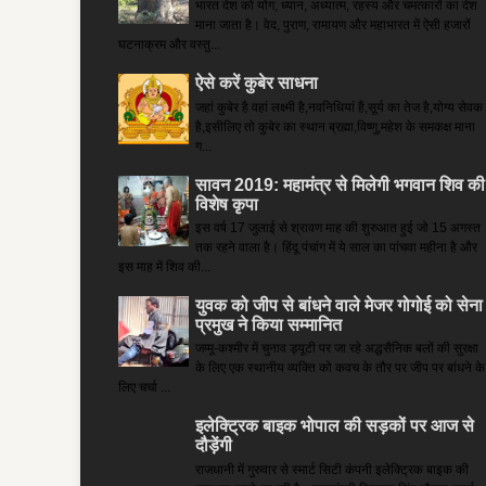
भारत देश को योग, ध्यान, अध्यात्म, रहस्य और चमत्कारों का देश
माना जाता है। वेद, पुराण, रामायण और महाभारत में ऐसी हजारों
घटनाक्रम और वस्तु...
ऐसे करें कुबेर साधना
जहां कुबेर है­ वहां लक्ष्मी है,नवनिधियां हैं,सूर्य का तेज है,योग्य सेवक
है,इसीलिए तो कुबेर का स्थान ब्रह्मा,विष्णु,महेश के समकक्ष माना
ग...
सावन 2019: महामंत्र से मिलेगी भगवान शिव की
विशेष कृपा
इस वर्ष 17 जुलाई से श्रावण माह की शुरुआत हुई जो 15 अगस्त
तक रहने वाला है। हिंदू पंचांग में ये साल का पांचवा महीना है और
इस माह में शिव की...
युवक को जीप से बांधने वाले मेजर गोगोई को सेना
प्रमुख ने किया सम्‍मानित
जम्मू-कश्मीर में चुनाव ड्यूटी पर जा रहे अद्धसैनिक बलों की सुरक्षा
के लिए एक स्थानीय व्यक्ति को कवच के तौर पर जीप पर बांधने के
लिए चर्चा ...
इलेक्ट्रिक बाइक भोपाल की सड़कों पर आज से
दौड़ेंगी
राजधानी में गुरुवार से स्मार्ट सिटी कंपनी इलेक्ट्रिक बाइक की