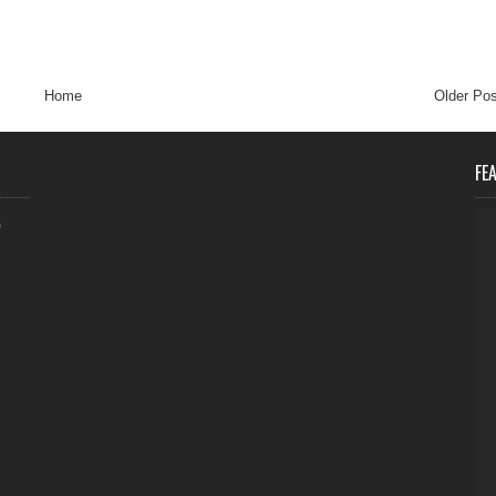
Home
Older Pos
FE
0