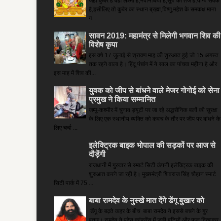
जहां कुबेर है­ वहां लक्ष्मी है,नवनिधियां हैं,सूर्य का तेज है,योग्य सेवक
है,इसीलिए तो कुबेर का स्थान ब्रह्मा,विष्णु,महेश के समकक्ष माना
ग...
सावन 2019: महामंत्र से मिलेगी भगवान शिव की
विशेष कृपा
इस वर्ष 17 जुलाई से श्रावण माह की शुरुआत हुई जो 15 अगस्त
तक रहने वाला है। हिंदू पंचांग में ये साल का पांचवा महीना है और
इस माह में शिव की...
युवक को जीप से बांधने वाले मेजर गोगोई को सेना
प्रमुख ने किया सम्‍मानित
जम्मू-कश्मीर में चुनाव ड्यूटी पर जा रहे अद्धसैनिक बलों की सुरक्षा
के लिए एक स्थानीय व्यक्ति को कवच के तौर पर जीप पर बांधने के
लिए चर्चा ...
इलेक्ट्रिक बाइक भोपाल की सड़कों पर आज से
दौड़ेंगी
राजधानी में गुरुवार से स्मार्ट सिटी कंपनी इलेक्ट्रिक बाइक की
शुरुआत करने जा रही है। मुख्यमंत्री शिवराज सिंह चौहान स्मार्ट
सिटी पार्क में 75 ...
बाबा रामदेव के नुस्खे मात देंगे डेंगू बुखार को
डेंगू के बढ़ते कहर के बीच बाबा रामदेव ने इससे बचने के गुर
बताए। रामदेव ने प्रेस कांफ्रेंस में जड़ी बूटियों और फल दिखाकर