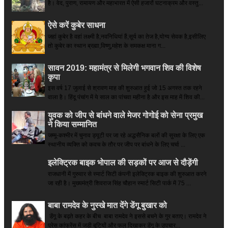
है। वेद, पुराण, रामायण और महाभारत में ऐसी हजारों घटनाक्रम और वस्तु...
ऐसे करें कुबेर साधना
जहां कुबेर है­ वहां लक्ष्मी है,नवनिधियां हैं,सूर्य का तेज है,योग्य सेवक है,इसीलिए
तो कुबेर का स्थान ब्रह्मा,विष्णु,महेश के समकक्ष माना ग...
सावन 2019: महामंत्र से मिलेगी भगवान शिव की विशेष
कृपा
इस वर्ष 17 जुलाई से श्रावण माह की शुरुआत हुई जो 15 अगस्त तक रहने
वाला है। हिंदू पंचांग में ये साल का पांचवा महीना है और इस माह में शिव की...
युवक को जीप से बांधने वाले मेजर गोगोई को सेना प्रमुख
ने किया सम्‍मानित
जम्मू-कश्मीर में चुनाव ड्यूटी पर जा रहे अद्धसैनिक बलों की सुरक्षा के लिए एक
स्थानीय व्यक्ति को कवच के तौर पर जीप पर बांधने के लिए चर्चा ...
इलेक्ट्रिक बाइक भोपाल की सड़कों पर आज से दौड़ेंगी
राजधानी में गुरुवार से स्मार्ट सिटी कंपनी इलेक्ट्रिक बाइक की शुरुआत करने
जा रही है। मुख्यमंत्री शिवराज सिंह चौहान स्मार्ट सिटी पार्क में 75 ...
बाबा रामदेव के नुस्खे मात देंगे डेंगू बुखार को
डेंगू के बढ़ते कहर के बीच बाबा रामदेव ने इससे बचने के गुर बताए। रामदेव ने
प्रेस कांफ्रेंस में जड़ी बूटियों और फल दिखाकर डेंगू के उपचार...