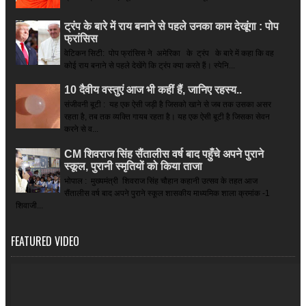
ट्रंप के बारे में राय बनाने से पहले उनका काम देखूंगा : पोप
फ्रांसिस
वेटिकन सिटी: पोप फ्रांसिस ने अमेरिका के ट्रंप के बारे में कहा कि वह
कोई राय बनाने से पहले देखेंगे कि ट्रंप क्या करते हैं। स्पेनि...
10 दैवीय वस्तुएं आज भी कहीं हैं, जानिए रहस्य..
संजीवनी बूटी : यह एक ऐसी जड़ी है जिसको खाने से जब तक उसका असर
रहता है, तब तक व्यक्ति गायब रहता है। यह एक ऐसी बूटी है जिसका सेवन
करने से व...
CM शिवराज सिंह सैंतालीस वर्ष बाद पहुँचे अपने पुराने
स्कूल, पुरानी स्मृतियों को किया ताजा
भोपाल : मुख्यमंत्री शिवराज सिंह चौहान कहानी उत्सव के तहत आज
सैंतालीस वर्ष बाद अपने पुराने स्कूल शासकीय माध्यमिक शाला क्रमांक -1
शिवाजी...
FEATURED VIDEO