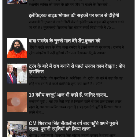
स्थानीय व्यक्ति को कवच के तौर पर जीप पर बांधने के लिए चर्चा ...
इलेक्ट्रिक बाइक भोपाल की सड़कों पर आज से दौड़ेंगी
राजधानी में गुरुवार से स्मार्ट सिटी कंपनी इलेक्ट्रिक बाइक की शुरुआत करने
जा रही है। मुख्यमंत्री शिवराज सिंह चौहान स्मार्ट सिटी पार्क में 75 ...
बाबा रामदेव के नुस्खे मात देंगे डेंगू बुखार को
डेंगू के बढ़ते कहर के बीच बाबा रामदेव ने इससे बचने के गुर बताए। रामदेव ने
प्रेस कांफ्रेंस में जड़ी बूटियों और फल दिखाकर डेंगू के उपचार...
ट्रंप के बारे में राय बनाने से पहले उनका काम देखूंगा : पोप
फ्रांसिस
वेटिकन सिटी: पोप फ्रांसिस ने अमेरिका के ट्रंप के बारे में कहा कि वह
कोई राय बनाने से पहले देखेंगे कि ट्रंप क्या करते हैं। स्पेनि...
10 दैवीय वस्तुएं आज भी कहीं हैं, जानिए रहस्य..
संजीवनी बूटी : यह एक ऐसी जड़ी है जिसको खाने से जब तक उसका असर
रहता है, तब तक व्यक्ति गायब रहता है। यह एक ऐसी बूटी है जिसका सेवन
करने से व...
CM शिवराज सिंह सैंतालीस वर्ष बाद पहुँचे अपने पुराने
स्कूल, पुरानी स्मृतियों को किया ताजा
भोपाल : मुख्यमंत्री शिवराज सिंह चौहान कहानी उत्सव के तहत आज