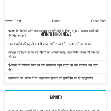
Newer Post
Home
Older Post
प्रदेश के विकास और जन-कल्याण को गति देने के लिए 30,055 करोड़ रूपये की
MPINFO HINDI NEWS
कैबिनेट स्वीकृति
मध्य क्षेत्रीय परिषद् की अगली बैठक होगी उज्जैन में : मुख्यमंत्री डॉ. यादव
कौशल प्रशिक्षण से बढ़ रहा बेटियों का आत्मविश्वास, आत्मनिर्भर जीवन की ओर बढ़
रहे कदम
ई-रिक्शा से कैबिनेट बैठक के लिए मंत्रालय पहुंचे मंत्री द्वय श्री टेटवाल और श्री
पंवार
मुख्यमंत्री डॉ. यादव ने स्व. मल्हारराव होल्कर की पुण्यतिथि पर दी श्रद्धांजलि
MPINFO
राज्यपाल श्री मंगुभाई पटेल का पांढुर्णा जिले के सौंसर स्थित सावली हवाई पट्टी पर