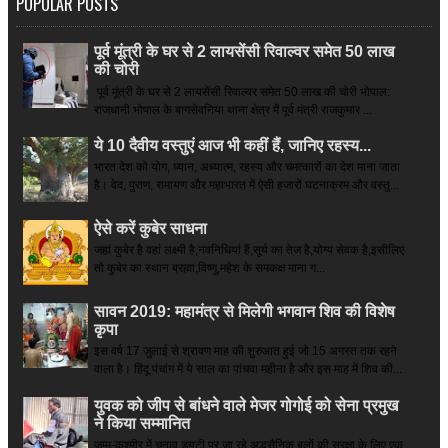
POPULAR POSTS
पूर्व मूंत्री के घर से 2 लायसेंसी रिवाल्वर समेत 50 लाख
की चोरी
पूर्व मूंत्री के घर से 2 लायसेंसी रिवाल्वर समेत 50 लाख की चोरी भोपाल:
राजधानी भोपाल के बागसेवनिया थाना क्षेत्र में पूर्व मंत्री राजकुमार ...
ये 10 दैवीय वस्तुएं आज भी कहीं हैं, जानिए रहस्य...
भारत देश को योग, ध्यान, अध्यात्म, रहस्य और चमत्कारों का देश माना जाता
है। वेद, पुराण, रामायण और महाभारत में ऐसी हजारों घटनाक्रम और वस्तु...
ऐसे करें कुबेर साधना
जहां कुबेर है­ वहां लक्ष्मी है,नवनिधियां हैं,सूर्य का तेज है,योग्य सेवक है,इसीलिए
तो कुबेर का स्थान ब्रह्मा,विष्णु,महेश के समकक्ष माना ग...
सावन 2019: महामंत्र से मिलेगी भगवान शिव की विशेष
कृपा
इस वर्ष 17 जुलाई से श्रावण माह की शुरुआत हुई जो 15 अगस्त तक रहने
वाला है। हिंदू पंचांग में ये साल का पांचवा महीना है और इस माह में शिव की...
युवक को जीप से बांधने वाले मेजर गोगोई को सेना प्रमुख
ने किया सम्‍मानित
जम्मू-कश्मीर में चुनाव ड्यूटी पर जा रहे अद्धसैनिक बलों की सुरक्षा के लिए एक