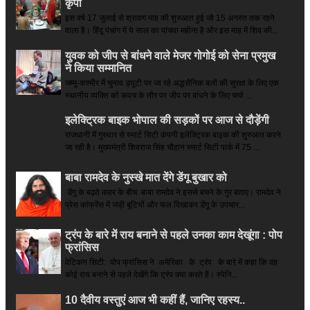
कृपा
इस वर्ष 17 जुलाई से श्रावण माह की शुरुआत हुई जो 15 अगस्त तक रहने
वाला है। हिंदू पंचांग में ये साल का पांचवा महीना है और इस माह में शिव की...
युवक को जीप से बांधने वाले मेजर गोगोई को सेना प्रमुख
ने किया सम्‍मानित
जम्मू-कश्मीर में चुनाव ड्यूटी पर जा रहे अद्धसैनिक बलों की सुरक्षा के लिए एक
स्थानीय व्यक्ति को कवच के तौर पर जीप पर बांधने के लिए चर्चा ...
इलेक्ट्रिक बाइक भोपाल की सड़कों पर आज से दौड़ेंगी
राजधानी में गुरुवार से स्मार्ट सिटी कंपनी इलेक्ट्रिक बाइक की शुरुआत करने
जा रही है। मुख्यमंत्री शिवराज सिंह चौहान स्मार्ट सिटी पार्क में 75 ...
बाबा रामदेव के नुस्खे मात देंगे डेंगू बुखार को
डेंगू के बढ़ते कहर के बीच बाबा रामदेव ने इससे बचने के गुर बताए। रामदेव ने
प्रेस कांफ्रेंस में जड़ी बूटियों और फल दिखाकर डेंगू के उपचार...
ट्रंप के बारे में राय बनाने से पहले उनका काम देखूंगा : पोप
फ्रांसिस
वेटिकन सिटी: पोप फ्रांसिस ने अमेरिका के ट्रंप के बारे में कहा कि वह
कोई राय बनाने से पहले देखेंगे कि ट्रंप क्या करते हैं। स्पेनि...
10 दैवीय वस्तुएं आज भी कहीं हैं, जानिए रहस्य..