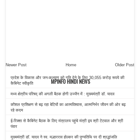
Newer Post
Home
Older Post
प्रदेश के विकास और जन-कल्याण को गति देने के लिए 30,055 करोड़ रूपये की
MPINFO HINDI NEWS
कैबिनेट स्वीकृति
मध्य क्षेत्रीय परिषद् की अगली बैठक होगी उज्जैन में : मुख्यमंत्री डॉ. यादव
कौशल प्रशिक्षण से बढ़ रहा बेटियों का आत्मविश्वास, आत्मनिर्भर जीवन की ओर बढ़
रहे कदम
ई-रिक्शा से कैबिनेट बैठक के लिए मंत्रालय पहुंचे मंत्री द्वय श्री टेटवाल और श्री
पंवार
मुख्यमंत्री डॉ. यादव ने स्व. मल्हारराव होल्कर की पुण्यतिथि पर दी श्रद्धांजलि