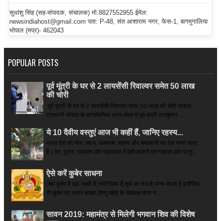
सुधांशु सिंह (सह-संपादक, संचालक) मो.8827552955 ईमेल:
newsindiahost@gmail.com पता: P-48, संत आशाराम नगर, फेस-1, बागमुगालिया
भोपाल (मप्र)- 462043
POPULAR POSTS
पूर्व मूंत्री के घर से 2 लायसेंसी रिवाल्वर समेत 50 लाख
की चोरी
पूर्व मूंत्री के घर से 2 लायसेंसी रिवाल्वर समेत 50 लाख की चोरी भोपाल:
राजधानी भोपाल के बागसेवनिया थाना क्षेत्र में पूर्व मंत्री राजकुमार ...
ये 10 दैवीय वस्तुएं आज भी कहीं हैं, जानिए रहस्य...
भारत देश को योग, ध्यान, अध्यात्म, रहस्य और चमत्कारों का देश माना जाता
है। वेद, पुराण, रामायण और महाभारत में ऐसी हजारों घटनाक्रम और वस्तु...
ऐसे करें कुबेर साधना
जहां कुबेर है­ वहां लक्ष्मी है,नवनिधियां हैं,सूर्य का तेज है,योग्य सेवक है,इसीलिए
तो कुबेर का स्थान ब्रह्मा,विष्णु,महेश के समकक्ष माना ग...
सावन 2019: महामंत्र से मिलेगी भगवान शिव की विशेष