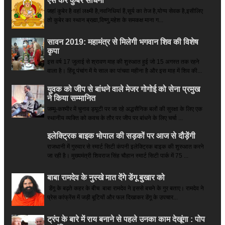
ऐसे करें कुबेर साधना
जहां कुबेर है­ वहां लक्ष्मी है,नवनिधियां हैं,सूर्य का तेज है,योग्य सेवक है,इसीलिए
तो कुबेर का स्थान ब्रह्मा,विष्णु,महेश के समकक्ष माना ग...
सावन 2019: महामंत्र से मिलेगी भगवान शिव की विशेष
कृपा
इस वर्ष 17 जुलाई से श्रावण माह की शुरुआत हुई जो 15 अगस्त तक रहने
वाला है। हिंदू पंचांग में ये साल का पांचवा महीना है और इस माह में शिव की...
युवक को जीप से बांधने वाले मेजर गोगोई को सेना प्रमुख
ने किया सम्‍मानित
जम्मू-कश्मीर में चुनाव ड्यूटी पर जा रहे अद्धसैनिक बलों की सुरक्षा के लिए एक
स्थानीय व्यक्ति को कवच के तौर पर जीप पर बांधने के लिए चर्चा ...
इलेक्ट्रिक बाइक भोपाल की सड़कों पर आज से दौड़ेंगी
राजधानी में गुरुवार से स्मार्ट सिटी कंपनी इलेक्ट्रिक बाइक की शुरुआत करने
जा रही है। मुख्यमंत्री शिवराज सिंह चौहान स्मार्ट सिटी पार्क में 75 ...
बाबा रामदेव के नुस्खे मात देंगे डेंगू बुखार को
डेंगू के बढ़ते कहर के बीच बाबा रामदेव ने इससे बचने के गुर बताए। रामदेव ने
प्रेस कांफ्रेंस में जड़ी बूटियों और फल दिखाकर डेंगू के उपचार...
ट्रंप के बारे में राय बनाने से पहले उनका काम देखूंगा : पोप