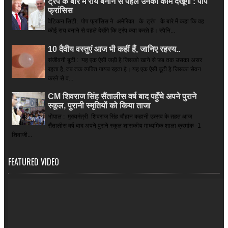
ट्रंप के बारे में राय बनाने से पहले उनका काम देखूंगा : पोप
फ्रांसिस
वेटिकन सिटी: पोप फ्रांसिस ने अमेरिका के ट्रंप के बारे में कहा कि वह
कोई राय बनाने से पहले देखेंगे कि ट्रंप क्या करते हैं। स्पेनि...
10 दैवीय वस्तुएं आज भी कहीं हैं, जानिए रहस्य..
संजीवनी बूटी : यह एक ऐसी जड़ी है जिसको खाने से जब तक उसका असर
रहता है, तब तक व्यक्ति गायब रहता है। यह एक ऐसी बूटी है जिसका सेवन
करने से व...
CM शिवराज सिंह सैंतालीस वर्ष बाद पहुँचे अपने पुराने
स्कूल, पुरानी स्मृतियों को किया ताजा
भोपाल : मुख्यमंत्री शिवराज सिंह चौहान कहानी उत्सव के तहत आज
सैंतालीस वर्ष बाद अपने पुराने स्कूल शासकीय माध्यमिक शाला क्रमांक -1
शिवाजी...
FEATURED VIDEO