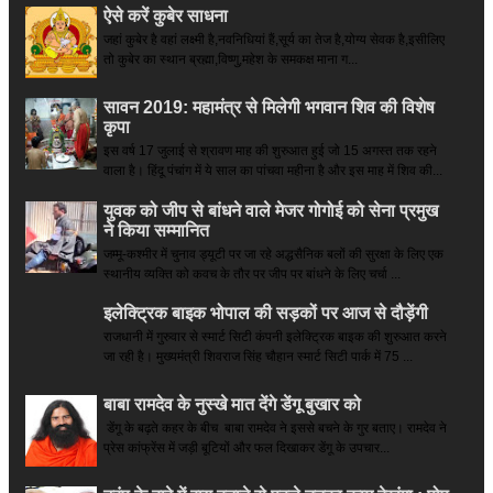
ऐसे करें कुबेर साधना
जहां कुबेर है­ वहां लक्ष्मी है,नवनिधियां हैं,सूर्य का तेज है,योग्य सेवक है,इसीलिए
तो कुबेर का स्थान ब्रह्मा,विष्णु,महेश के समकक्ष माना ग...
सावन 2019: महामंत्र से मिलेगी भगवान शिव की विशेष
कृपा
इस वर्ष 17 जुलाई से श्रावण माह की शुरुआत हुई जो 15 अगस्त तक रहने
वाला है। हिंदू पंचांग में ये साल का पांचवा महीना है और इस माह में शिव की...
युवक को जीप से बांधने वाले मेजर गोगोई को सेना प्रमुख
ने किया सम्‍मानित
जम्मू-कश्मीर में चुनाव ड्यूटी पर जा रहे अद्धसैनिक बलों की सुरक्षा के लिए एक
स्थानीय व्यक्ति को कवच के तौर पर जीप पर बांधने के लिए चर्चा ...
इलेक्ट्रिक बाइक भोपाल की सड़कों पर आज से दौड़ेंगी
राजधानी में गुरुवार से स्मार्ट सिटी कंपनी इलेक्ट्रिक बाइक की शुरुआत करने
जा रही है। मुख्यमंत्री शिवराज सिंह चौहान स्मार्ट सिटी पार्क में 75 ...
बाबा रामदेव के नुस्खे मात देंगे डेंगू बुखार को
डेंगू के बढ़ते कहर के बीच बाबा रामदेव ने इससे बचने के गुर बताए। रामदेव ने
प्रेस कांफ्रेंस में जड़ी बूटियों और फल दिखाकर डेंगू के उपचार...