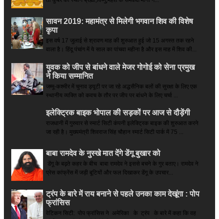
तो कुबेर का स्थान ब्रह्मा,विष्णु,महेश के समकक्ष माना ग...
सावन 2019: महामंत्र से मिलेगी भगवान शिव की विशेष
कृपा
इस वर्ष 17 जुलाई से श्रावण माह की शुरुआत हुई जो 15 अगस्त तक रहने
वाला है। हिंदू पंचांग में ये साल का पांचवा महीना है और इस माह में शिव की...
युवक को जीप से बांधने वाले मेजर गोगोई को सेना प्रमुख
ने किया सम्‍मानित
जम्मू-कश्मीर में चुनाव ड्यूटी पर जा रहे अद्धसैनिक बलों की सुरक्षा के लिए एक
स्थानीय व्यक्ति को कवच के तौर पर जीप पर बांधने के लिए चर्चा ...
इलेक्ट्रिक बाइक भोपाल की सड़कों पर आज से दौड़ेंगी
राजधानी में गुरुवार से स्मार्ट सिटी कंपनी इलेक्ट्रिक बाइक की शुरुआत करने
जा रही है। मुख्यमंत्री शिवराज सिंह चौहान स्मार्ट सिटी पार्क में 75 ...
बाबा रामदेव के नुस्खे मात देंगे डेंगू बुखार को
डेंगू के बढ़ते कहर के बीच बाबा रामदेव ने इससे बचने के गुर बताए। रामदेव ने
प्रेस कांफ्रेंस में जड़ी बूटियों और फल दिखाकर डेंगू के उपचार...
ट्रंप के बारे में राय बनाने से पहले उनका काम देखूंगा : पोप
फ्रांसिस
वेटिकन सिटी: पोप फ्रांसिस ने अमेरिका के ट्रंप के बारे में कहा कि वह