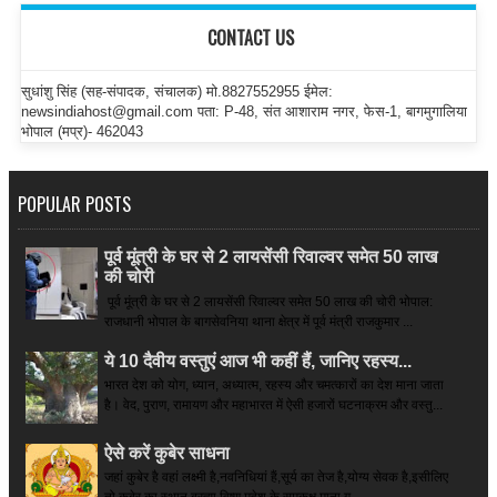
CONTACT US
सुधांशु सिंह (सह-संपादक, संचालक) मो.8827552955 ईमेल:
newsindiahost@gmail.com पता: P-48, संत आशाराम नगर, फेस-1, बागमुगालिया
भोपाल (मप्र)- 462043
POPULAR POSTS
पूर्व मूंत्री के घर से 2 लायसेंसी रिवाल्वर समेत 50 लाख
की चोरी
पूर्व मूंत्री के घर से 2 लायसेंसी रिवाल्वर समेत 50 लाख की चोरी भोपाल:
राजधानी भोपाल के बागसेवनिया थाना क्षेत्र में पूर्व मंत्री राजकुमार ...
ये 10 दैवीय वस्तुएं आज भी कहीं हैं, जानिए रहस्य...
भारत देश को योग, ध्यान, अध्यात्म, रहस्य और चमत्कारों का देश माना जाता
है। वेद, पुराण, रामायण और महाभारत में ऐसी हजारों घटनाक्रम और वस्तु...
ऐसे करें कुबेर साधना
जहां कुबेर है­ वहां लक्ष्मी है,नवनिधियां हैं,सूर्य का तेज है,योग्य सेवक है,इसीलिए