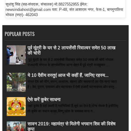
सुधांशु सिंह (सह-संपादक, संचालक) मो.8827552955 ईमेल:
newsindiahost@gmail.com पता: P-48, संत आशाराम नगर, फेस-1, बागमुगालिया
भोपाल (मप्र)- 462043
POPULAR POSTS
पूर्व मूंत्री के घर से 2 लायसेंसी रिवाल्वर समेत 50 लाख
की चोरी
पूर्व मूंत्री के घर से 2 लायसेंसी रिवाल्वर समेत 50 लाख की चोरी भोपाल:
राजधानी भोपाल के बागसेवनिया थाना क्षेत्र में पूर्व मंत्री राजकुमार ...
ये 10 दैवीय वस्तुएं आज भी कहीं हैं, जानिए रहस्य...
भारत देश को योग, ध्यान, अध्यात्म, रहस्य और चमत्कारों का देश माना जाता
है। वेद, पुराण, रामायण और महाभारत में ऐसी हजारों घटनाक्रम और वस्तु...
ऐसे करें कुबेर साधना
जहां कुबेर है­ वहां लक्ष्मी है,नवनिधियां हैं,सूर्य का तेज है,योग्य सेवक है,इसीलिए
तो कुबेर का स्थान ब्रह्मा,विष्णु,महेश के समकक्ष माना ग...
सावन 2019: महामंत्र से मिलेगी भगवान शिव की विशेष
कृपा