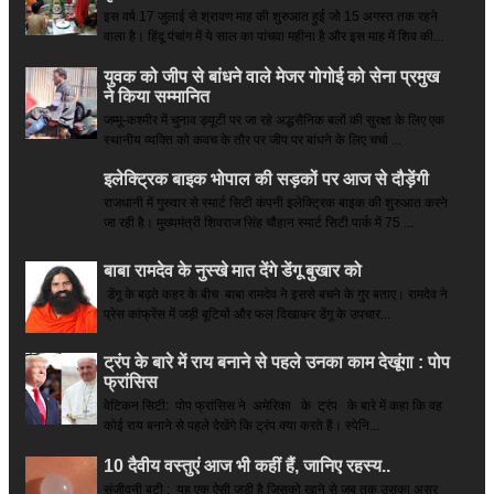
इस वर्ष 17 जुलाई से श्रावण माह की शुरुआत हुई जो 15 अगस्त तक रहने
वाला है। हिंदू पंचांग में ये साल का पांचवा महीना है और इस माह में शिव की...
युवक को जीप से बांधने वाले मेजर गोगोई को सेना प्रमुख
ने किया सम्‍मानित
जम्मू-कश्मीर में चुनाव ड्यूटी पर जा रहे अद्धसैनिक बलों की सुरक्षा के लिए एक
स्थानीय व्यक्ति को कवच के तौर पर जीप पर बांधने के लिए चर्चा ...
इलेक्ट्रिक बाइक भोपाल की सड़कों पर आज से दौड़ेंगी
राजधानी में गुरुवार से स्मार्ट सिटी कंपनी इलेक्ट्रिक बाइक की शुरुआत करने
जा रही है। मुख्यमंत्री शिवराज सिंह चौहान स्मार्ट सिटी पार्क में 75 ...
बाबा रामदेव के नुस्खे मात देंगे डेंगू बुखार को
डेंगू के बढ़ते कहर के बीच बाबा रामदेव ने इससे बचने के गुर बताए। रामदेव ने
प्रेस कांफ्रेंस में जड़ी बूटियों और फल दिखाकर डेंगू के उपचार...
ट्रंप के बारे में राय बनाने से पहले उनका काम देखूंगा : पोप
फ्रांसिस
वेटिकन सिटी: पोप फ्रांसिस ने अमेरिका के ट्रंप के बारे में कहा कि वह
कोई राय बनाने से पहले देखेंगे कि ट्रंप क्या करते हैं। स्पेनि...
10 दैवीय वस्तुएं आज भी कहीं हैं, जानिए रहस्य..
संजीवनी बूटी : यह एक ऐसी जड़ी है जिसको खाने से जब तक उसका असर