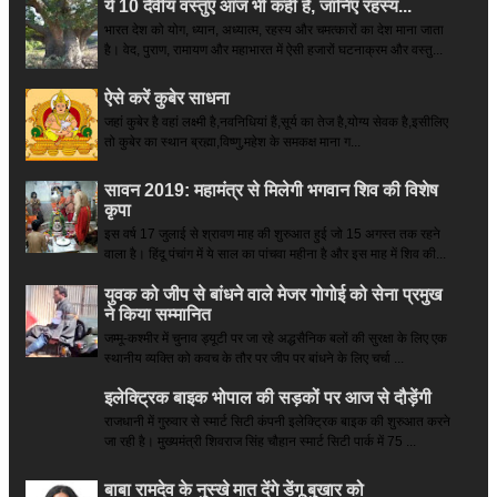
ये 10 दैवीय वस्तुएं आज भी कहीं हैं, जानिए रहस्य...
भारत देश को योग, ध्यान, अध्यात्म, रहस्य और चमत्कारों का देश माना जाता
है। वेद, पुराण, रामायण और महाभारत में ऐसी हजारों घटनाक्रम और वस्तु...
ऐसे करें कुबेर साधना
जहां कुबेर है­ वहां लक्ष्मी है,नवनिधियां हैं,सूर्य का तेज है,योग्य सेवक है,इसीलिए
तो कुबेर का स्थान ब्रह्मा,विष्णु,महेश के समकक्ष माना ग...
सावन 2019: महामंत्र से मिलेगी भगवान शिव की विशेष
कृपा
इस वर्ष 17 जुलाई से श्रावण माह की शुरुआत हुई जो 15 अगस्त तक रहने
वाला है। हिंदू पंचांग में ये साल का पांचवा महीना है और इस माह में शिव की...
युवक को जीप से बांधने वाले मेजर गोगोई को सेना प्रमुख
ने किया सम्‍मानित
जम्मू-कश्मीर में चुनाव ड्यूटी पर जा रहे अद्धसैनिक बलों की सुरक्षा के लिए एक
स्थानीय व्यक्ति को कवच के तौर पर जीप पर बांधने के लिए चर्चा ...
इलेक्ट्रिक बाइक भोपाल की सड़कों पर आज से दौड़ेंगी
राजधानी में गुरुवार से स्मार्ट सिटी कंपनी इलेक्ट्रिक बाइक की शुरुआत करने
जा रही है। मुख्यमंत्री शिवराज सिंह चौहान स्मार्ट सिटी पार्क में 75 ...
बाबा रामदेव के नुस्खे मात देंगे डेंगू बुखार को