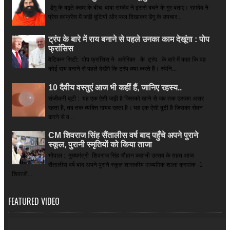
डेंगू के बढ़ते कहर के बीच बाबा रामदेव ने इससे बचने के गुर बताए। रामदेव ने
प्रेस कांफ्रेंस में जड़ी बूटियों और फल दिखाकर डेंगू के उपचार...
ट्रंप के बारे में राय बनाने से पहले उनका काम देखूंगा : पोप
फ्रांसिस
वेटिकन सिटी: पोप फ्रांसिस ने अमेरिका के ट्रंप के बारे में कहा कि वह
कोई राय बनाने से पहले देखेंगे कि ट्रंप क्या करते हैं। स्पेनि...
10 दैवीय वस्तुएं आज भी कहीं हैं, जानिए रहस्य..
संजीवनी बूटी : यह एक ऐसी जड़ी है जिसको खाने से जब तक उसका असर
रहता है, तब तक व्यक्ति गायब रहता है। यह एक ऐसी बूटी है जिसका सेवन
करने से व...
CM शिवराज सिंह सैंतालीस वर्ष बाद पहुँचे अपने पुराने
स्कूल, पुरानी स्मृतियों को किया ताजा
भोपाल : मुख्यमंत्री शिवराज सिंह चौहान कहानी उत्सव के तहत आज
सैंतालीस वर्ष बाद अपने पुराने स्कूल शासकीय माध्यमिक शाला क्रमांक -1
शिवाजी...
FEATURED VIDEO