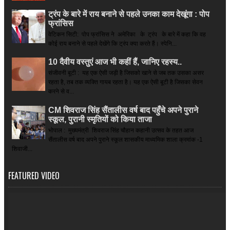
ट्रंप के बारे में राय बनाने से पहले उनका काम देखूंगा : पोप
फ्रांसिस
वेटिकन सिटी: पोप फ्रांसिस ने अमेरिका के ट्रंप के बारे में कहा कि वह
कोई राय बनाने से पहले देखेंगे कि ट्रंप क्या करते हैं। स्पेनि...
10 दैवीय वस्तुएं आज भी कहीं हैं, जानिए रहस्य..
संजीवनी बूटी : यह एक ऐसी जड़ी है जिसको खाने से जब तक उसका असर
रहता है, तब तक व्यक्ति गायब रहता है। यह एक ऐसी बूटी है जिसका सेवन
करने से व...
CM शिवराज सिंह सैंतालीस वर्ष बाद पहुँचे अपने पुराने
स्कूल, पुरानी स्मृतियों को किया ताजा
भोपाल : मुख्यमंत्री शिवराज सिंह चौहान कहानी उत्सव के तहत आज
सैंतालीस वर्ष बाद अपने पुराने स्कूल शासकीय माध्यमिक शाला क्रमांक -1
शिवाजी...
FEATURED VIDEO