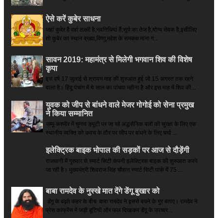
ऐसे करें कुबेर साधना
जहां कुबेर है­ वहां लक्ष्मी है,नवनिधियां हैं,सूर्य का तेज है,योग्य सेवक है,इसीलिए
तो कुबेर का स्थान ब्रह्मा,विष्णु,महेश के समकक्ष माना ग...
सावन 2019: महामंत्र से मिलेगी भगवान शिव की विशेष
कृपा
इस वर्ष 17 जुलाई से श्रावण माह की शुरुआत हुई जो 15 अगस्त तक रहने
वाला है। हिंदू पंचांग में ये साल का पांचवा महीना है और इस माह में शिव की...
युवक को जीप से बांधने वाले मेजर गोगोई को सेना प्रमुख
ने किया सम्‍मानित
जम्मू-कश्मीर में चुनाव ड्यूटी पर जा रहे अद्धसैनिक बलों की सुरक्षा के लिए एक
स्थानीय व्यक्ति को कवच के तौर पर जीप पर बांधने के लिए चर्चा ...
इलेक्ट्रिक बाइक भोपाल की सड़कों पर आज से दौड़ेंगी
राजधानी में गुरुवार से स्मार्ट सिटी कंपनी इलेक्ट्रिक बाइक की शुरुआत करने
जा रही है। मुख्यमंत्री शिवराज सिंह चौहान स्मार्ट सिटी पार्क में 75 ...
बाबा रामदेव के नुस्खे मात देंगे डेंगू बुखार को
डेंगू के बढ़ते कहर के बीच बाबा रामदेव ने इससे बचने के गुर बताए। रामदेव ने
प्रेस कांफ्रेंस में जड़ी बूटियों और फल दिखाकर डेंगू के उपचार...