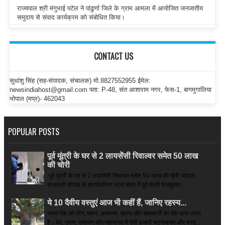
राज्यपाल श्री मंगुभाई पटेल ने पांढुर्णा जिले के ग्राम आमला में आयोजित जनजातीय
समुदाय से संवाद कार्यक्रम को संबोधित किया।
CONTACT US
सुधांशु सिंह (सह-संपादक, संचालक) मो.8827552955 ईमेल:
newsindiahost@gmail.com पता: P-48, संत आशाराम नगर, फेस-1, बागमुगालिया
भोपाल (मप्र)- 462043
POPULAR POSTS
पूर्व मूंत्री के घर से 2 लायसेंसी रिवाल्वर समेत 50 लाख
की चोरी
पूर्व मूंत्री के घर से 2 लायसेंसी रिवाल्वर समेत 50 लाख की चोरी भोपाल:
राजधानी भोपाल के बागसेवनिया थाना क्षेत्र में पूर्व मंत्री राजकुमार ...
ये 10 दैवीय वस्तुएं आज भी कहीं हैं, जानिए रहस्य...
भारत देश को योग, ध्यान, अध्यात्म, रहस्य और चमत्कारों का देश माना जाता
है। वेद, पुराण, रामायण और महाभारत में ऐसी हजारों घटनाक्रम और वस्तु...