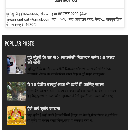
CONTACT US
सुधांशु सिंह (सह-संपादक, संचालक) मो.8827552955 ईमेल:
newsindiahost@gmail.com पता: P-48, संत आशाराम नगर, फेस-1, बागमुगालिया
भोपाल (मप्र)- 462043
POPULAR POSTS
पूर्व मूंत्री के घर से 2 लायसेंसी रिवाल्वर समेत 50 लाख
की चोरी
पूर्व मूंत्री के घर से 2 लायसेंसी रिवाल्वर समेत 50 लाख की चोरी भोपाल:
राजधानी भोपाल के बागसेवनिया थाना क्षेत्र में पूर्व मंत्री राजकुमार ...
ये 10 दैवीय वस्तुएं आज भी कहीं हैं, जानिए रहस्य...
भारत देश को योग, ध्यान, अध्यात्म, रहस्य और चमत्कारों का देश माना जाता
है। वेद, पुराण, रामायण और महाभारत में ऐसी हजारों घटनाक्रम और वस्तु...
ऐसे करें कुबेर साधना
जहां कुबेर है­ वहां लक्ष्मी है,नवनिधियां हैं,सूर्य का तेज है,योग्य सेवक है,इसीलिए
तो कुबेर का स्थान ब्रह्मा,विष्णु,महेश के समकक्ष माना ग...