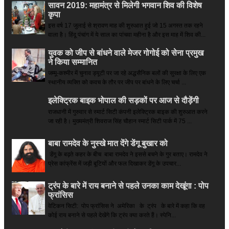
सावन 2019: महामंत्र से मिलेगी भगवान शिव की विशेष
कृपा
इस वर्ष 17 जुलाई से श्रावण माह की शुरुआत हुई जो 15 अगस्त तक रहने
वाला है। हिंदू पंचांग में ये साल का पांचवा महीना है और इस माह में शिव की...
युवक को जीप से बांधने वाले मेजर गोगोई को सेना प्रमुख
ने किया सम्‍मानित
जम्मू-कश्मीर में चुनाव ड्यूटी पर जा रहे अद्धसैनिक बलों की सुरक्षा के लिए एक
स्थानीय व्यक्ति को कवच के तौर पर जीप पर बांधने के लिए चर्चा ...
इलेक्ट्रिक बाइक भोपाल की सड़कों पर आज से दौड़ेंगी
राजधानी में गुरुवार से स्मार्ट सिटी कंपनी इलेक्ट्रिक बाइक की शुरुआत करने
जा रही है। मुख्यमंत्री शिवराज सिंह चौहान स्मार्ट सिटी पार्क में 75 ...
बाबा रामदेव के नुस्खे मात देंगे डेंगू बुखार को
डेंगू के बढ़ते कहर के बीच बाबा रामदेव ने इससे बचने के गुर बताए। रामदेव ने
प्रेस कांफ्रेंस में जड़ी बूटियों और फल दिखाकर डेंगू के उपचार...
ट्रंप के बारे में राय बनाने से पहले उनका काम देखूंगा : पोप
फ्रांसिस
वेटिकन सिटी: पोप फ्रांसिस ने अमेरिका के ट्रंप के बारे में कहा कि वह
कोई राय बनाने से पहले देखेंगे कि ट्रंप क्या करते हैं। स्पेनि...