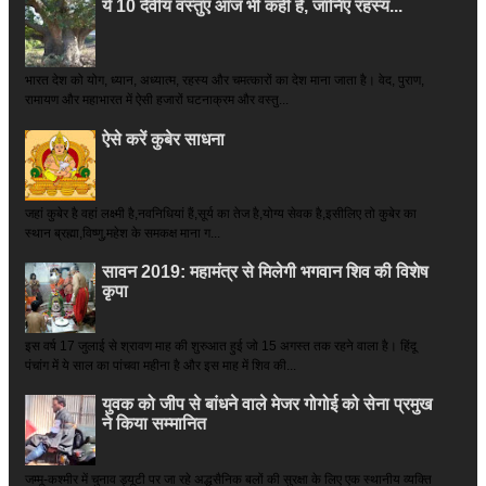
ये 10 दैवीय वस्तुएं आज भी कहीं हैं, जानिए रहस्य...
भारत देश को योग, ध्यान, अध्यात्म, रहस्य और चमत्कारों का देश माना जाता है। वेद, पुराण,
रामायण और महाभारत में ऐसी हजारों घटनाक्रम और वस्तु...
ऐसे करें कुबेर साधना
जहां कुबेर है­ वहां लक्ष्मी है,नवनिधियां हैं,सूर्य का तेज है,योग्य सेवक है,इसीलिए तो कुबेर का
स्थान ब्रह्मा,विष्णु,महेश के समकक्ष माना ग...
सावन 2019: महामंत्र से मिलेगी भगवान शिव की विशेष
कृपा
इस वर्ष 17 जुलाई से श्रावण माह की शुरुआत हुई जो 15 अगस्त तक रहने वाला है। हिंदू
पंचांग में ये साल का पांचवा महीना है और इस माह में शिव की...
युवक को जीप से बांधने वाले मेजर गोगोई को सेना प्रमुख
ने किया सम्‍मानित
जम्मू-कश्मीर में चुनाव ड्यूटी पर जा रहे अद्धसैनिक बलों की सुरक्षा के लिए एक स्थानीय व्यक्ति