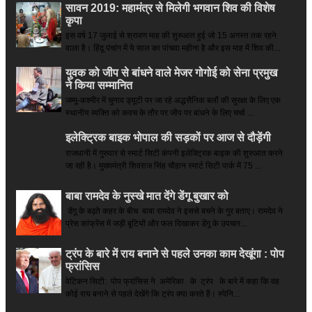
सावन 2019: महामंत्र से मिलेगी भगवान शिव की विशेष
कृपा
इस वर्ष 17 जुलाई से श्रावण माह की शुरुआत हुई जो 15 अगस्त तक रहने
वाला है। हिंदू पंचांग में ये साल का पांचवा महीना है और इस माह में शिव की...
युवक को जीप से बांधने वाले मेजर गोगोई को सेना प्रमुख
ने किया सम्‍मानित
जम्मू-कश्मीर में चुनाव ड्यूटी पर जा रहे अद्धसैनिक बलों की सुरक्षा के लिए एक
स्थानीय व्यक्ति को कवच के तौर पर जीप पर बांधने के लिए चर्चा ...
इलेक्ट्रिक बाइक भोपाल की सड़कों पर आज से दौड़ेंगी
राजधानी में गुरुवार से स्मार्ट सिटी कंपनी इलेक्ट्रिक बाइक की शुरुआत करने
जा रही है। मुख्यमंत्री शिवराज सिंह चौहान स्मार्ट सिटी पार्क में 75 ...
बाबा रामदेव के नुस्खे मात देंगे डेंगू बुखार को
डेंगू के बढ़ते कहर के बीच बाबा रामदेव ने इससे बचने के गुर बताए। रामदेव ने
प्रेस कांफ्रेंस में जड़ी बूटियों और फल दिखाकर डेंगू के उपचार...
ट्रंप के बारे में राय बनाने से पहले उनका काम देखूंगा : पोप
फ्रांसिस
वेटिकन सिटी: पोप फ्रांसिस ने अमेरिका के ट्रंप के बारे में कहा कि वह
कोई राय बनाने से पहले देखेंगे कि ट्रंप क्या करते हैं। स्पेनि...