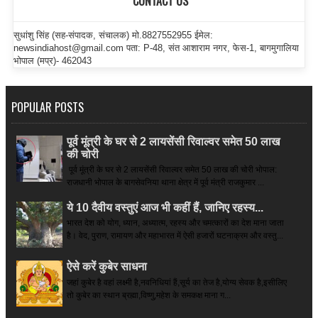
CONTACT US
सुधांशु सिंह (सह-संपादक, संचालक) मो.8827552955 ईमेल:
newsindiahost@gmail.com पता: P-48, संत आशाराम नगर, फेस-1, बागमुगालिया
भोपाल (मप्र)- 462043
POPULAR POSTS
पूर्व मूंत्री के घर से 2 लायसेंसी रिवाल्वर समेत 50 लाख
की चोरी
पूर्व मूंत्री के घर से 2 लायसेंसी रिवाल्वर समेत 50 लाख की चोरी भोपाल:
राजधानी भोपाल के बागसेवनिया थाना क्षेत्र में पूर्व मंत्री राजकुमार ...
ये 10 दैवीय वस्तुएं आज भी कहीं हैं, जानिए रहस्य...
भारत देश को योग, ध्यान, अध्यात्म, रहस्य और चमत्कारों का देश माना जाता
है। वेद, पुराण, रामायण और महाभारत में ऐसी हजारों घटनाक्रम और वस्तु...
ऐसे करें कुबेर साधना
जहां कुबेर है­ वहां लक्ष्मी है,नवनिधियां हैं,सूर्य का तेज है,योग्य सेवक है,इसीलिए
तो कुबेर का स्थान ब्रह्मा,विष्णु,महेश के समकक्ष माना ग...