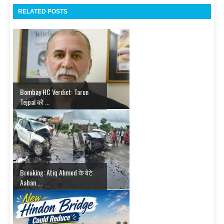
RELATED POSTS
Bombay HC Verdict: Tarun
Tejpal को ...
Breaking: Atiq Ahmed के बेटे
Aaban ...