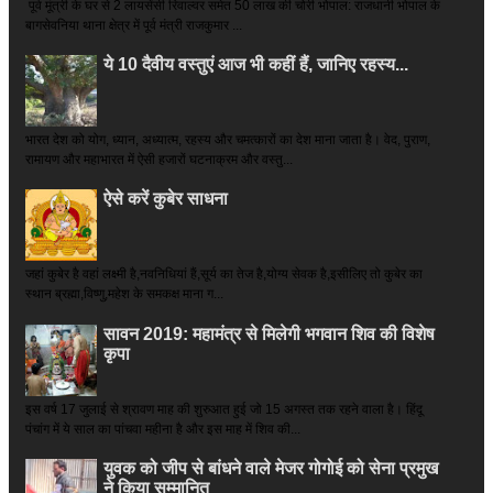
पूर्व मूंत्री के घर से 2 लायसेंसी रिवाल्वर समेत 50 लाख की चोरी भोपाल: राजधानी भोपाल के
बागसेवनिया थाना क्षेत्र में पूर्व मंत्री राजकुमार ...
ये 10 दैवीय वस्तुएं आज भी कहीं हैं, जानिए रहस्य...
भारत देश को योग, ध्यान, अध्यात्म, रहस्य और चमत्कारों का देश माना जाता है। वेद, पुराण,
रामायण और महाभारत में ऐसी हजारों घटनाक्रम और वस्तु...
ऐसे करें कुबेर साधना
जहां कुबेर है­ वहां लक्ष्मी है,नवनिधियां हैं,सूर्य का तेज है,योग्य सेवक है,इसीलिए तो कुबेर का
स्थान ब्रह्मा,विष्णु,महेश के समकक्ष माना ग...
सावन 2019: महामंत्र से मिलेगी भगवान शिव की विशेष
कृपा
इस वर्ष 17 जुलाई से श्रावण माह की शुरुआत हुई जो 15 अगस्त तक रहने वाला है। हिंदू
पंचांग में ये साल का पांचवा महीना है और इस माह में शिव की...
युवक को जीप से बांधने वाले मेजर गोगोई को सेना प्रमुख
ने किया सम्‍मानित