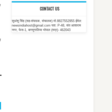
े
CONTACT US
सुधांशु सिंह (सह-संपादक, संचालक) मो.8827552955 ईमेल:
newsindiahost@gmail.com पता: P-48, संत आशाराम
नगर, फेस-1, बागमुगालिया भोपाल (मप्र)- 462043
ं