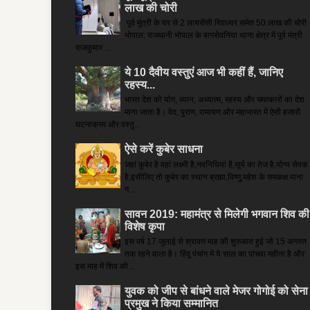
लाख की चोरी
पूर्व मूंत्री के घर से 2 लायसेंसी रिवाल्वर समेत 50 लाख की चोरी
भोपाल: राजधानी भोपाल के बागसेवनिया थाना क्षेत्र में पूर्व मंत्री
राजकुमार ...
ये 10 दैवीय वस्तुएं आज भी कहीं हैं, जानिए
रहस्य...
भारत देश को योग, ध्यान, अध्यात्म, रहस्य और चमत्कारों का देश
माना जाता है। वेद, पुराण, रामायण और महाभारत में ऐसी हजारों
घटनाक्रम और वस्तु...
ऐसे करें कुबेर साधना
जहां कुबेर है­ वहां लक्ष्मी है,नवनिधियां हैं,सूर्य का तेज है,योग्य सेवक
है,इसीलिए तो कुबेर का स्थान ब्रह्मा,विष्णु,महेश के समकक्ष माना
ग...
सावन 2019: महामंत्र से मिलेगी भगवान शिव की
विशेष कृपा
इस वर्ष 17 जुलाई से श्रावण माह की शुरुआत हुई जो 15 अगस्त
तक रहने वाला है। हिंदू पंचांग में ये साल का पांचवा महीना है और
इस माह में शिव की...
युवक को जीप से बांधने वाले मेजर गोगोई को सेना
प्रमुख ने किया सम्‍मानित