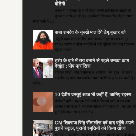
दौड़ेंगी
राजधानी में गुरुवार से स्मार्ट सिटी कंपनी इलेक्ट्रिक बाइक की
शुरुआत करने जा रही है। मुख्यमंत्री शिवराज सिंह चौहान स्मार्ट
सिटी पार्क में 75 ...
बाबा रामदेव के नुस्खे मात देंगे डेंगू बुखार को
डेंगू के बढ़ते कहर के बीच बाबा रामदेव ने इससे बचने के गुर
बताए। रामदेव ने प्रेस कांफ्रेंस में जड़ी बूटियों और फल दिखाकर
डेंगू के उपचार...
ट्रंप के बारे में राय बनाने से पहले उनका काम
देखूंगा : पोप फ्रांसिस
वेटिकन सिटी: पोप फ्रांसिस ने अमेरिका के ट्रंप के बारे में
कहा कि वह कोई राय बनाने से पहले देखेंगे कि ट्रंप क्या करते हैं।
स्पेनि...
10 दैवीय वस्तुएं आज भी कहीं हैं, जानिए रहस्य..
संजीवनी बूटी : यह एक ऐसी जड़ी है जिसको खाने से जब तक
उसका असर रहता है, तब तक व्यक्ति गायब रहता है। यह एक ऐस
बूटी है जिसका सेवन करने से व...
CM शिवराज सिंह सैंतालीस वर्ष बाद पहुँचे अपने
पुराने स्कूल, पुरानी स्मृतियों को किया ताजा
भोपाल : मुख्यमंत्री शिवराज सिंह चौहान कहानी उत्सव के तहत