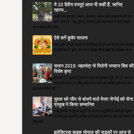
ये 10 दैवीय वस्तुएं आज भी कहीं हैं, जानिए
रहस्य...
भारत देश को योग, ध्यान, अध्यात्म, रहस्य और चमत्कारों का देश
माना जाता है। वेद, पुराण, रामायण और महाभारत में ऐसी हजारों
घटनाक्रम और वस्तु...
ऐसे करें कुबेर साधना
जहां कुबेर है­ वहां लक्ष्मी है,नवनिधियां हैं,सूर्य का तेज है,योग्य सेवक
है,इसीलिए तो कुबेर का स्थान ब्रह्मा,विष्णु,महेश के समकक्ष माना
ग...
सावन 2019: महामंत्र से मिलेगी भगवान शिव की
विशेष कृपा
इस वर्ष 17 जुलाई से श्रावण माह की शुरुआत हुई जो 15 अगस्त
तक रहने वाला है। हिंदू पंचांग में ये साल का पांचवा महीना है और
इस माह में शिव की...
युवक को जीप से बांधने वाले मेजर गोगोई को सेना
प्रमुख ने किया सम्‍मानित
जम्मू-कश्मीर में चुनाव ड्यूटी पर जा रहे अद्धसैनिक बलों की सुरक्षा
के लिए एक स्थानीय व्यक्ति को कवच के तौर पर जीप पर बांधने के
लिए चर्चा ...
इलेक्ट्रिक बाइक भोपाल की सड़कों पर आज से