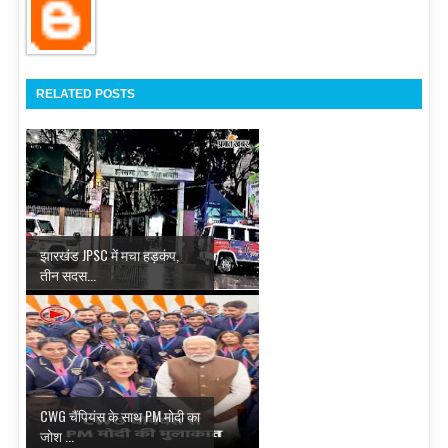
RELATED POSTS
झारखंड JPSC में मचा हड़कंप,
तीन सदस...
CWG चैंपियंस के साथ PM मोदी का
जोश ...