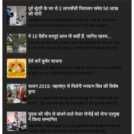
पूर्व मूंत्री के घर से 2 लायसेंसी रिवाल्वर समेत 50 लाख
की चोरी
पूर्व मूंत्री के घर से 2 लायसेंसी रिवाल्वर समेत 50 लाख की चोरी भोपाल:
राजधानी भोपाल के बागसेवनिया थाना क्षेत्र में पूर्व मंत्री राजकुमार ...
ये 10 दैवीय वस्तुएं आज भी कहीं हैं, जानिए रहस्य...
भारत देश को योग, ध्यान, अध्यात्म, रहस्य और चमत्कारों का देश माना जाता
है। वेद, पुराण, रामायण और महाभारत में ऐसी हजारों घटनाक्रम और वस्तु...
ऐसे करें कुबेर साधना
जहां कुबेर है­ वहां लक्ष्मी है,नवनिधियां हैं,सूर्य का तेज है,योग्य सेवक है,इसीलिए
तो कुबेर का स्थान ब्रह्मा,विष्णु,महेश के समकक्ष माना ग...
सावन 2019: महामंत्र से मिलेगी भगवान शिव की विशेष
कृपा
इस वर्ष 17 जुलाई से श्रावण माह की शुरुआत हुई जो 15 अगस्त तक रहने
वाला है। हिंदू पंचांग में ये साल का पांचवा महीना है और इस माह में शिव की...
युवक को जीप से बांधने वाले मेजर गोगोई को सेना प्रमुख
ने किया सम्‍मानित
जम्मू-कश्मीर में चुनाव ड्यूटी पर जा रहे अद्धसैनिक बलों की सुरक्षा के लिए एक
स्थानीय व्यक्ति को कवच के तौर पर जीप पर बांधने के लिए चर्चा ...