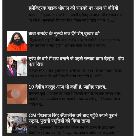
इलेक्ट्रिक बाइक भोपाल की सड़कों पर आज से दौड़ेंगी
राजधानी में गुरुवार से स्मार्ट सिटी कंपनी इलेक्ट्रिक बाइक की शुरुआत करने
जा रही है। मुख्यमंत्री शिवराज सिंह चौहान स्मार्ट सिटी पार्क में 75 ...
बाबा रामदेव के नुस्खे मात देंगे डेंगू बुखार को
डेंगू के बढ़ते कहर के बीच बाबा रामदेव ने इससे बचने के गुर बताए। रामदेव ने
प्रेस कांफ्रेंस में जड़ी बूटियों और फल दिखाकर डेंगू के उपचार...
ट्रंप के बारे में राय बनाने से पहले उनका काम देखूंगा : पोप
फ्रांसिस
वेटिकन सिटी: पोप फ्रांसिस ने अमेरिका के ट्रंप के बारे में कहा कि वह
कोई राय बनाने से पहले देखेंगे कि ट्रंप क्या करते हैं। स्पेनि...
10 दैवीय वस्तुएं आज भी कहीं हैं, जानिए रहस्य..
संजीवनी बूटी : यह एक ऐसी जड़ी है जिसको खाने से जब तक उसका असर
रहता है, तब तक व्यक्ति गायब रहता है। यह एक ऐसी बूटी है जिसका सेवन
करने से व...
CM शिवराज सिंह सैंतालीस वर्ष बाद पहुँचे अपने पुराने
स्कूल, पुरानी स्मृतियों को किया ताजा
भोपाल : मुख्यमंत्री शिवराज सिंह चौहान कहानी उत्सव के तहत आज
सैंतालीस वर्ष बाद अपने पुराने स्कूल शासकीय माध्यमिक शाला क्रमांक -1