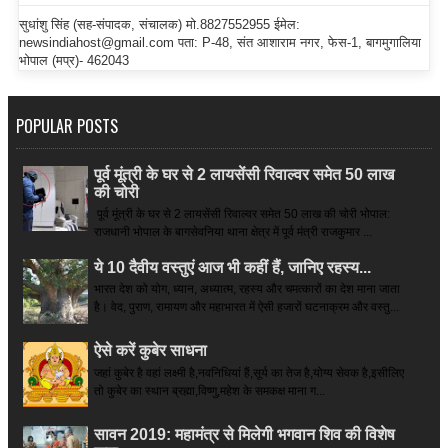
सुधांशु सिंह (सह-संपादक, संचालक) मो.8827552955 ईमेल:
newsindiahost@gmail.com पता: P-48, संत आशाराम नगर, फेस-1, बागमुगालिया
भोपाल (मप्र)- 462043
POPULAR POSTS
पूर्व मूंत्री के घर से 2 लायसेंसी रिवाल्वर समेत 50 लाख
की चोरी
पूर्व मूंत्री के घर से 2 लायसेंसी रिवाल्वर समेत 50 लाख की चोरी भोपाल:
राजधानी भोपाल के बागसेवनिया थाना क्षेत्र में पूर्व मंत्री राजकुमार ...
ये 10 दैवीय वस्तुएं आज भी कहीं हैं, जानिए रहस्य...
भारत देश को योग, ध्यान, अध्यात्म, रहस्य और चमत्कारों का देश माना जाता
है। वेद, पुराण, रामायण और महाभारत में ऐसी हजारों घटनाक्रम और वस्तु...
ऐसे करें कुबेर साधना
जहां कुबेर है­ वहां लक्ष्मी है,नवनिधियां हैं,सूर्य का तेज है,योग्य सेवक है,इसीलिए
तो कुबेर का स्थान ब्रह्मा,विष्णु,महेश के समकक्ष माना ग...
सावन 2019: महामंत्र से मिलेगी भगवान शिव की विशेष