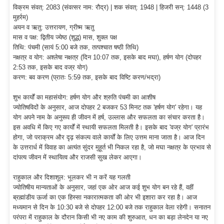
विक्रम संवत्: 2083 (संवत्सर नाम: रौद्र) | शक संवत्: 1948 | हिजरी सन्: 1448 (3
मुहर्रम)
अयन व ऋतु: उत्तरायण, ग्रीष्म ऋतु
मास व पक्ष: द्वितीय ज्येष्ठ (शुद्ध) मास, शुक्ल पक्ष
तिथि: पंचमी (सायं 5:00 बजे तक, तत्पश्चात षष्ठी तिथि)
नक्षत्र व योग: अश्लेषा नक्षत्र (दिन 10:07 तक, इसके बाद मघा), हर्षण योग (दोपहर
2:53 तक, इसके बाद वज्र योग)
करण: बव करण (प्रातः 5:59 तक, इसके बाद विष्टि करण/भद्रा)
शुभ कार्यों का महासंयोग: हर्षण योग और श्रुति पंचमी का आशीष
ज्योतिषविदों के अनुसार, आज दोपहर 2 बजकर 53 मिनट तक 'हर्षण योग' रहेगा। यह
योग अपने नाम के अनुरूप ही जीवन में हर्ष, उल्लास और सफलता का संचार करता है।
इस अवधि में किए गए कार्यों में स्थायी सफलता मिलती है। इसके बाद 'वज्र योग' प्रारंभ
होगा, जो पराक्रम और दृढ़ संकल्प वाले कार्यों के लिए उत्तम माना जाता है। आज दिन
के उत्तरार्ध में विवाह का अत्यंत सुंदर मुहूर्त भी निकल रहा है, जो मघा नक्षत्र के प्रभाव से
दांपत्य जीवन में स्थायित्व और राजसी सुख लेकर आएगा।
राहुकाल और दिशाशूल: भूलकर भी न करें यह गलती
ज्योतिषीय मान्यताओं के अनुसार, जहां एक ओर आज कई शुभ योग बन रहे हैं, वहीं
ब्रह्मांडीय ऊर्जा का एक हिस्सा नकारात्मकता की ओर भी इशारा कर रहा है। आज
मध्यमान से दिन के 10:30 बजे से दोपहर 12:00 बजे तक राहुकाल वेला रहेगी। सनातन
परंपरा में राहुकाल के दौरान किसी भी नए काम की शुरुआत, धन का बड़ा लेनदेन या नए