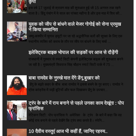
कृपा
इस वर्ष 17 जुलाई से श्रावण माह की शुरुआत हुई जो 15 अगस्त तक रहने
वाला है। हिंदू पंचांग में ये साल का पांचवा महीना है और इस माह में शिव की...
युवक को जीप से बांधने वाले मेजर गोगोई को सेना प्रमुख
ने किया सम्‍मानित
जम्मू-कश्मीर में चुनाव ड्यूटी पर जा रहे अद्धसैनिक बलों की सुरक्षा के लिए एक
स्थानीय व्यक्ति को कवच के तौर पर जीप पर बांधने के लिए चर्चा ...
इलेक्ट्रिक बाइक भोपाल की सड़कों पर आज से दौड़ेंगी
राजधानी में गुरुवार से स्मार्ट सिटी कंपनी इलेक्ट्रिक बाइक की शुरुआत करने
जा रही है। मुख्यमंत्री शिवराज सिंह चौहान स्मार्ट सिटी पार्क में 75 ...
बाबा रामदेव के नुस्खे मात देंगे डेंगू बुखार को
डेंगू के बढ़ते कहर के बीच बाबा रामदेव ने इससे बचने के गुर बताए। रामदेव ने
प्रेस कांफ्रेंस में जड़ी बूटियों और फल दिखाकर डेंगू के उपचार...
ट्रंप के बारे में राय बनाने से पहले उनका काम देखूंगा : पोप
फ्रांसिस
वेटिकन सिटी: पोप फ्रांसिस ने अमेरिका के ट्रंप के बारे में कहा कि वह
कोई राय बनाने से पहले देखेंगे कि ट्रंप क्या करते हैं। स्पेनि...
10 दैवीय वस्तुएं आज भी कहीं हैं, जानिए रहस्य..