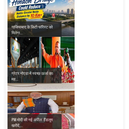
गाजियाबाद के सिटी फॉरेस्ट को
मिलेगा...
ग्रेटर नोएडा में स्वच्छ ऊर्जा का
मह...
PM मोदी की नई अपील: हैंडलूम
खरीदें,...