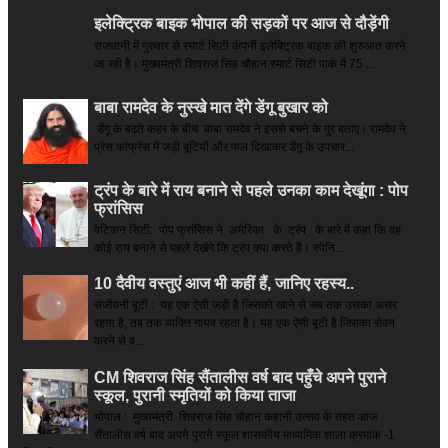
इलेक्ट्रिक बाइक भोपाल की सड़कों पर आज से दौड़ेंगी
राजधानी में गुरुवार से स्मार्ट सिटी कंपनी इलेक्ट्रिक बाइक की शुरुआत करने
जा रही है। मुख्यमंत्री शिवराज सिंह चौहान स्मार्ट सिटी पार्क में 75 ...
बाबा रामदेव के नुस्खे मात देंगे डेंगू बुखार को
डेंगू के बढ़ते कहर के बीच बाबा रामदेव ने इससे बचने के गुर बताए। रामदेव ने
प्रेस कांफ्रेंस में जड़ी बूटियों और फल दिखाकर डेंगू के उपचार...
ट्रंप के बारे में राय बनाने से पहले उनका काम देखूंगा : पोप
फ्रांसिस
वेटिकन सिटी: पोप फ्रांसिस ने अमेरिका के ट्रंप के बारे में कहा कि वह
कोई राय बनाने से पहले देखेंगे कि ट्रंप क्या करते हैं। स्पेनि...
10 दैवीय वस्तुएं आज भी कहीं हैं, जानिए रहस्य..
संजीवनी बूटी : यह एक ऐसी जड़ी है जिसको खाने से जब तक उसका असर
रहता है, तब तक व्यक्ति गायब रहता है। यह एक ऐसी बूटी है जिसका सेवन
करने से व...
CM शिवराज सिंह सैंतालीस वर्ष बाद पहुँचे अपने पुराने
स्कूल, पुरानी स्मृतियों को किया ताजा
भोपाल : मुख्यमंत्री शिवराज सिंह चौहान कहानी उत्सव के तहत आज
सैंतालीस वर्ष बाद अपने पुराने स्कूल शासकीय माध्यमिक शाला क्रमांक -1