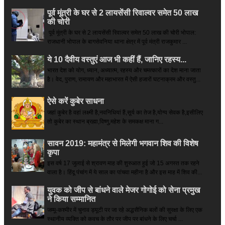
पूर्व मूंत्री के घर से 2 लायसेंसी रिवाल्वर समेत 50 लाख
की चोरी
पूर्व मूंत्री के घर से 2 लायसेंसी रिवाल्वर समेत 50 लाख की चोरी भोपाल:
राजधानी भोपाल के बागसेवनिया थाना क्षेत्र में पूर्व मंत्री राजकुमार ...
ये 10 दैवीय वस्तुएं आज भी कहीं हैं, जानिए रहस्य...
भारत देश को योग, ध्यान, अध्यात्म, रहस्य और चमत्कारों का देश माना जाता
है। वेद, पुराण, रामायण और महाभारत में ऐसी हजारों घटनाक्रम और वस्तु...
ऐसे करें कुबेर साधना
जहां कुबेर है­ वहां लक्ष्मी है,नवनिधियां हैं,सूर्य का तेज है,योग्य सेवक है,इसीलिए
तो कुबेर का स्थान ब्रह्मा,विष्णु,महेश के समकक्ष माना ग...
सावन 2019: महामंत्र से मिलेगी भगवान शिव की विशेष
कृपा
इस वर्ष 17 जुलाई से श्रावण माह की शुरुआत हुई जो 15 अगस्त तक रहने
वाला है। हिंदू पंचांग में ये साल का पांचवा महीना है और इस माह में शिव की...
युवक को जीप से बांधने वाले मेजर गोगोई को सेना प्रमुख
ने किया सम्‍मानित
जम्मू-कश्मीर में चुनाव ड्यूटी पर जा रहे अद्धसैनिक बलों की सुरक्षा के लिए एक
स्थानीय व्यक्ति को कवच के तौर पर जीप पर बांधने के लिए चर्चा ...