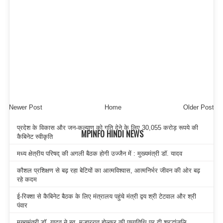
Newer Post
Home
Older Post
प्रदेश के विकास और जन-कल्याण को गति देने के लिए 30,055 करोड़ रूपये की
MPINFO HINDI NEWS
कैबिनेट स्वीकृति
मध्य क्षेत्रीय परिषद् की अगली बैठक होगी उज्जैन में : मुख्यमंत्री डॉ. यादव
कौशल प्रशिक्षण से बढ़ रहा बेटियों का आत्मविश्वास, आत्मनिर्भर जीवन की ओर बढ़
रहे कदम
ई-रिक्शा से कैबिनेट बैठक के लिए मंत्रालय पहुंचे मंत्री द्वय श्री टेटवाल और श्री
पंवार
मुख्यमंत्री डॉ. यादव ने स्व. मल्हारराव होल्कर की पुण्यतिथि पर दी श्रद्धांजलि