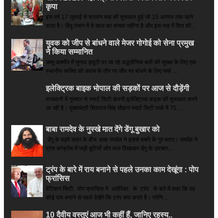
कृपा
इस वर्ष 17 जुलाई से श्रावण माह की शुरुआत हुई जो 15 अगस्त तक रहने
वाला है। हिंदू पंचांग में ये साल का पांचवा महीना है और इस माह में शिव की...
युवक को जीप से बांधने वाले मेजर गोगोई को सेना प्रमुख
ने किया सम्‍मानित
जम्मू-कश्मीर में चुनाव ड्यूटी पर जा रहे अद्धसैनिक बलों की सुरक्षा के लिए एक
स्थानीय व्यक्ति को कवच के तौर पर जीप पर बांधने के लिए चर्चा ...
इलेक्ट्रिक बाइक भोपाल की सड़कों पर आज से दौड़ेंगी
राजधानी में गुरुवार से स्मार्ट सिटी कंपनी इलेक्ट्रिक बाइक की शुरुआत करने
जा रही है। मुख्यमंत्री शिवराज सिंह चौहान स्मार्ट सिटी पार्क में 75 ...
बाबा रामदेव के नुस्खे मात देंगे डेंगू बुखार को
डेंगू के बढ़ते कहर के बीच बाबा रामदेव ने इससे बचने के गुर बताए। रामदेव ने
प्रेस कांफ्रेंस में जड़ी बूटियों और फल दिखाकर डेंगू के उपचार...
ट्रंप के बारे में राय बनाने से पहले उनका काम देखूंगा : पोप
फ्रांसिस
वेटिकन सिटी: पोप फ्रांसिस ने अमेरिका के ट्रंप के बारे में कहा कि वह
कोई राय बनाने से पहले देखेंगे कि ट्रंप क्या करते हैं। स्पेनि...
10 दैवीय वस्तुएं आज भी कहीं हैं, जानिए रहस्य..