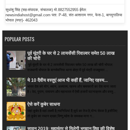
सुधांशु सिंह (सह-संपादक, संचालक) मो.8827552955 ईमेल:
newsindiahost@gmail.com पता: P-48, संत आशाराम नगर, फेस-1, बागमुगालिया
भोपाल (मप्र)- 462043
POPULAR POSTS
पूर्व मूंत्री के घर से 2 लायसेंसी रिवाल्वर समेत 50 लाख
की चोरी
पूर्व मूंत्री के घर से 2 लायसेंसी रिवाल्वर समेत 50 लाख की चोरी भोपाल:
राजधानी भोपाल के बागसेवनिया थाना क्षेत्र में पूर्व मंत्री राजकुमार ...
ये 10 दैवीय वस्तुएं आज भी कहीं हैं, जानिए रहस्य...
भारत देश को योग, ध्यान, अध्यात्म, रहस्य और चमत्कारों का देश माना जाता
है। वेद, पुराण, रामायण और महाभारत में ऐसी हजारों घटनाक्रम और वस्तु...
ऐसे करें कुबेर साधना
जहां कुबेर है­ वहां लक्ष्मी है,नवनिधियां हैं,सूर्य का तेज है,योग्य सेवक है,इसीलिए
तो कुबेर का स्थान ब्रह्मा,विष्णु,महेश के समकक्ष माना ग...
सावन 2019: महामंत्र से मिलेगी भगवान शिव की विशेष