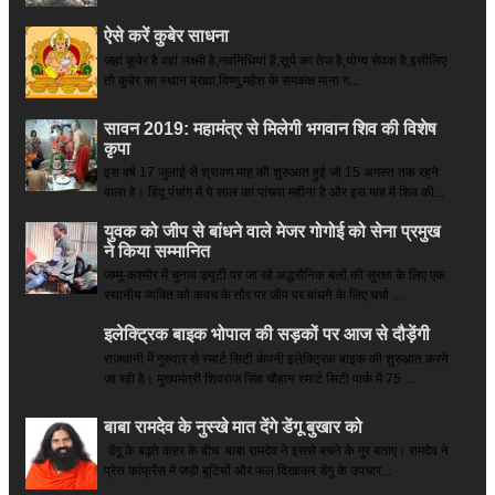
ऐसे करें कुबेर साधना
जहां कुबेर है­ वहां लक्ष्मी है,नवनिधियां हैं,सूर्य का तेज है,योग्य सेवक है,इसीलिए
तो कुबेर का स्थान ब्रह्मा,विष्णु,महेश के समकक्ष माना ग...
सावन 2019: महामंत्र से मिलेगी भगवान शिव की विशेष
कृपा
इस वर्ष 17 जुलाई से श्रावण माह की शुरुआत हुई जो 15 अगस्त तक रहने
वाला है। हिंदू पंचांग में ये साल का पांचवा महीना है और इस माह में शिव की...
युवक को जीप से बांधने वाले मेजर गोगोई को सेना प्रमुख
ने किया सम्‍मानित
जम्मू-कश्मीर में चुनाव ड्यूटी पर जा रहे अद्धसैनिक बलों की सुरक्षा के लिए एक
स्थानीय व्यक्ति को कवच के तौर पर जीप पर बांधने के लिए चर्चा ...
इलेक्ट्रिक बाइक भोपाल की सड़कों पर आज से दौड़ेंगी
राजधानी में गुरुवार से स्मार्ट सिटी कंपनी इलेक्ट्रिक बाइक की शुरुआत करने
जा रही है। मुख्यमंत्री शिवराज सिंह चौहान स्मार्ट सिटी पार्क में 75 ...
बाबा रामदेव के नुस्खे मात देंगे डेंगू बुखार को
डेंगू के बढ़ते कहर के बीच बाबा रामदेव ने इससे बचने के गुर बताए। रामदेव ने
प्रेस कांफ्रेंस में जड़ी बूटियों और फल दिखाकर डेंगू के उपचार...