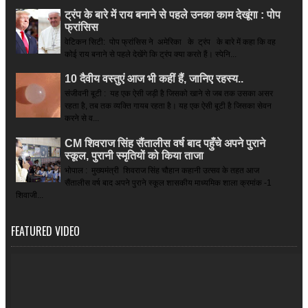
ट्रंप के बारे में राय बनाने से पहले उनका काम देखूंगा : पोप
फ्रांसिस
वेटिकन सिटी: पोप फ्रांसिस ने अमेरिका के ट्रंप के बारे में कहा कि वह
कोई राय बनाने से पहले देखेंगे कि ट्रंप क्या करते हैं। स्पेनि...
10 दैवीय वस्तुएं आज भी कहीं हैं, जानिए रहस्य..
संजीवनी बूटी : यह एक ऐसी जड़ी है जिसको खाने से जब तक उसका असर
रहता है, तब तक व्यक्ति गायब रहता है। यह एक ऐसी बूटी है जिसका सेवन
करने से व...
CM शिवराज सिंह सैंतालीस वर्ष बाद पहुँचे अपने पुराने
स्कूल, पुरानी स्मृतियों को किया ताजा
भोपाल : मुख्यमंत्री शिवराज सिंह चौहान कहानी उत्सव के तहत आज
सैंतालीस वर्ष बाद अपने पुराने स्कूल शासकीय माध्यमिक शाला क्रमांक -1
शिवाजी...
FEATURED VIDEO