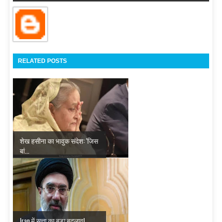
RELATED POSTS
शेख हसीना का भावुक संदेश: 'जिस
बां...
Iran में सत्ता का बड़ा बदलाव!