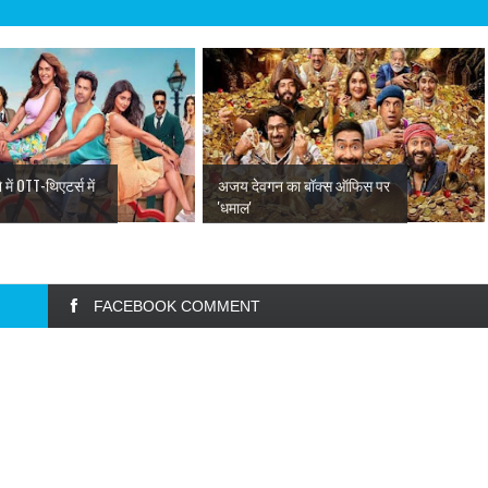
में OTT-थिएटर्स में
अजय देवगन का बॉक्स ऑफिस पर
'धमाल'
FACEBOOK COMMENT