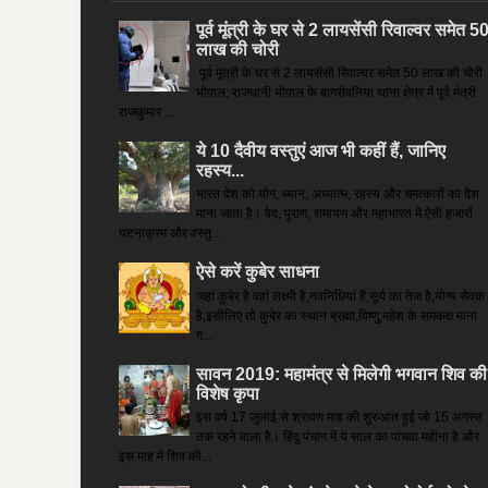
पूर्व मूंत्री के घर से 2 लायसेंसी रिवाल्वर समेत 5
लाख की चोरी
पूर्व मूंत्री के घर से 2 लायसेंसी रिवाल्वर समेत 50 लाख की चोरी
भोपाल: राजधानी भोपाल के बागसेवनिया थाना क्षेत्र में पूर्व मंत्री
राजकुमार ...
ये 10 दैवीय वस्तुएं आज भी कहीं हैं, जानिए
रहस्य...
भारत देश को योग, ध्यान, अध्यात्म, रहस्य और चमत्कारों का देश
माना जाता है। वेद, पुराण, रामायण और महाभारत में ऐसी हजारों
घटनाक्रम और वस्तु...
ऐसे करें कुबेर साधना
जहां कुबेर है­ वहां लक्ष्मी है,नवनिधियां हैं,सूर्य का तेज है,योग्य सेवक
है,इसीलिए तो कुबेर का स्थान ब्रह्मा,विष्णु,महेश के समकक्ष माना
ग...
सावन 2019: महामंत्र से मिलेगी भगवान शिव की
विशेष कृपा
इस वर्ष 17 जुलाई से श्रावण माह की शुरुआत हुई जो 15 अगस्त
तक रहने वाला है। हिंदू पंचांग में ये साल का पांचवा महीना है और
इस माह में शिव की...