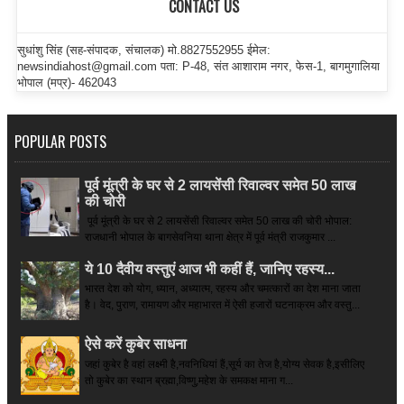
CONTACT US
सुधांशु सिंह (सह-संपादक, संचालक) मो.8827552955 ईमेल:
newsindiahost@gmail.com पता: P-48, संत आशाराम नगर, फेस-1, बागमुगालिया
भोपाल (मप्र)- 462043
POPULAR POSTS
पूर्व मूंत्री के घर से 2 लायसेंसी रिवाल्वर समेत 50 लाख
की चोरी
पूर्व मूंत्री के घर से 2 लायसेंसी रिवाल्वर समेत 50 लाख की चोरी भोपाल:
राजधानी भोपाल के बागसेवनिया थाना क्षेत्र में पूर्व मंत्री राजकुमार ...
ये 10 दैवीय वस्तुएं आज भी कहीं हैं, जानिए रहस्य...
भारत देश को योग, ध्यान, अध्यात्म, रहस्य और चमत्कारों का देश माना जाता
है। वेद, पुराण, रामायण और महाभारत में ऐसी हजारों घटनाक्रम और वस्तु...
ऐसे करें कुबेर साधना
जहां कुबेर है­ वहां लक्ष्मी है,नवनिधियां हैं,सूर्य का तेज है,योग्य सेवक है,इसीलिए
तो कुबेर का स्थान ब्रह्मा,विष्णु,महेश के समकक्ष माना ग...