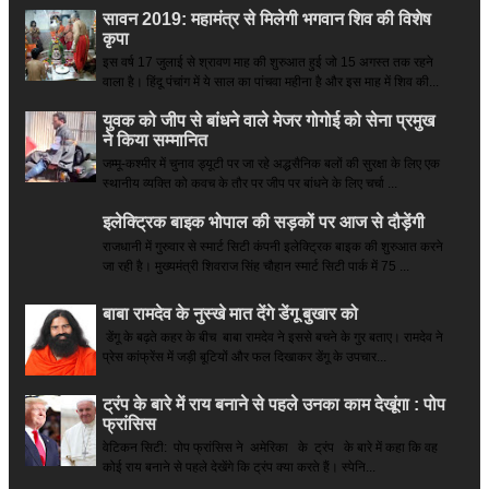
सावन 2019: महामंत्र से मिलेगी भगवान शिव की विशेष
कृपा
इस वर्ष 17 जुलाई से श्रावण माह की शुरुआत हुई जो 15 अगस्त तक रहने
वाला है। हिंदू पंचांग में ये साल का पांचवा महीना है और इस माह में शिव की...
युवक को जीप से बांधने वाले मेजर गोगोई को सेना प्रमुख
ने किया सम्‍मानित
जम्मू-कश्मीर में चुनाव ड्यूटी पर जा रहे अद्धसैनिक बलों की सुरक्षा के लिए एक
स्थानीय व्यक्ति को कवच के तौर पर जीप पर बांधने के लिए चर्चा ...
इलेक्ट्रिक बाइक भोपाल की सड़कों पर आज से दौड़ेंगी
राजधानी में गुरुवार से स्मार्ट सिटी कंपनी इलेक्ट्रिक बाइक की शुरुआत करने
जा रही है। मुख्यमंत्री शिवराज सिंह चौहान स्मार्ट सिटी पार्क में 75 ...
बाबा रामदेव के नुस्खे मात देंगे डेंगू बुखार को
डेंगू के बढ़ते कहर के बीच बाबा रामदेव ने इससे बचने के गुर बताए। रामदेव ने
प्रेस कांफ्रेंस में जड़ी बूटियों और फल दिखाकर डेंगू के उपचार...
ट्रंप के बारे में राय बनाने से पहले उनका काम देखूंगा : पोप
फ्रांसिस
वेटिकन सिटी: पोप फ्रांसिस ने अमेरिका के ट्रंप के बारे में कहा कि वह
कोई राय बनाने से पहले देखेंगे कि ट्रंप क्या करते हैं। स्पेनि...